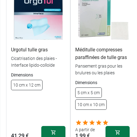
Urgotul tulle gras
Méditulle compresses
paraffinées de tulle gras
Cicatrisation des plaies -
Interface lipido-colloïde
Pansement gras pour les
brulures ou les plaies
Dimensions
Dimensions
10 cm x 12 cm
5 cm x 5 cm
10 cm x 10 cm
A partir de
41,29 €
1,99 €