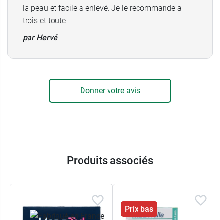
la peau et facile a enlevé. Je le recommande a
Conditionnement au choix
:
trois et toute
6 pansements petit format : 5 x 7 cm (tulle :
par Hervé
2,7 x 4,5 cm)
4 pansements grand format : 10 x 7 cm
(tulle : 7,3 x 4,5 cm)
A lire aussi :
Beurre sur une brulure : la mauvaise
idée
.
Donner votre avis
Produits associés
Prix bas