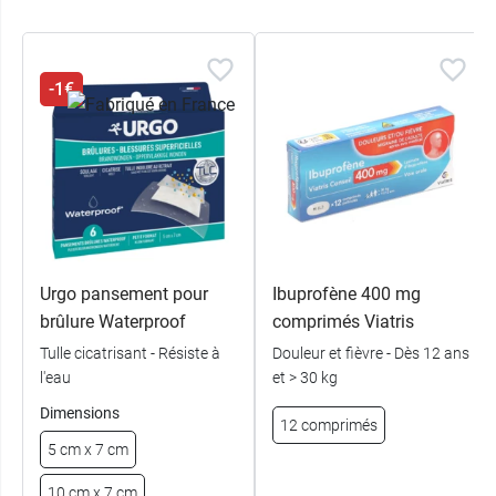
-1€
Urgo pansement pour
Ibuprofène 400 mg
brûlure Waterproof
comprimés Viatris
Tulle cicatrisant - Résiste à
Douleur et fièvre - Dès 12 ans
l'eau
et > 30 kg
Dimensions
12 comprimés
5 cm x 7 cm
10 cm x 7 cm