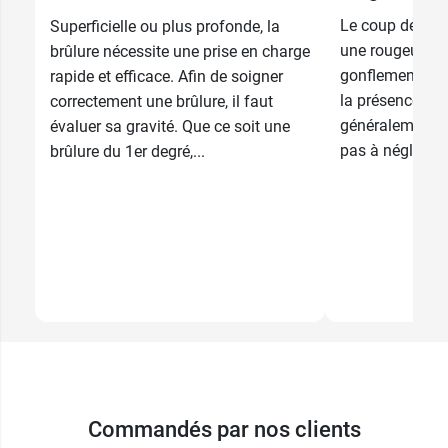
Le coup de sole
Superficielle ou plus profonde, la
10 cm x 10
2,59 €
une rougeur de 
cm
brûlure nécessite une prise en charge
gonflement, une 
rapide et efficace. Afin de soigner
la présence de c
correctement une brûlure, il faut
généralement sa
évaluer sa gravité. Que ce soit une
pas à négliger. 
brûlure du 1er degré,...
Commandés par nos clients