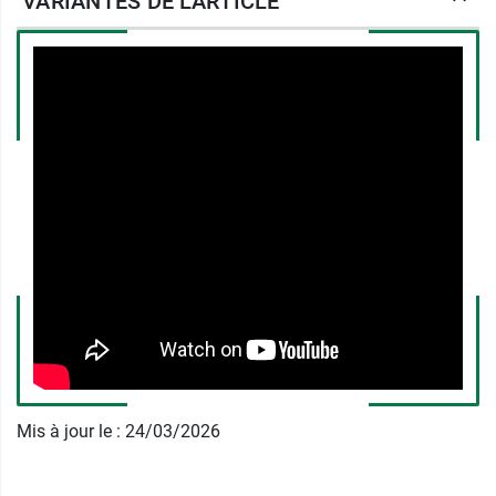
VARIANTES DE L'ARTICLE
traumatisme puisqu’il n’adhère pas à la plaie.
Il se présente dans un sachet unitaire stérile et
s’adapte à la taille de la plaie, selon que vous
choisissiez le petit format ou le grand format.
Pansements Brûlures et Blessures
Urgo : les caractéristiques ?
Dans le cas d'une brûlure du 2nd degré
superficiel : Maintenir au préalable la plaie sous
l'eau froide pendant 15 minutes pour limiter
l'extension de la brûlure.
Dans tous les cas : Nettoyer la plaie avec un
antiseptique sans alcool.
Mis à jour le : 24/03/2026
Rincer à l'eau ou au sérum physiologique. Dans
le cas d'une brûlure, ne jamais utiliser