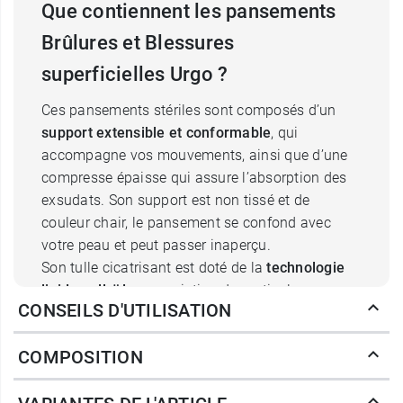
Que contiennent les pansements
Brûlures et Blessures
superficielles Urgo ?
Ces pansements stériles sont composés d’un
support extensible et conformable
, qui
accompagne vos mouvements, ainsi que d’une
compresse épaisse qui assure l’absorption des
exsudats. Son support est non tissé et de
couleur chair, le pansement se confond avec
votre peau et peut passer inaperçu.
Son tulle cicatrisant est doté de la
technologie
lipido-colloïde
, association de particules
CONSEILS D'UTILISATION
d’hydrocolloïde (carboxymethylcellulose) et de
vaseline, qui va favoriser la cicatrisation tout en
COMPOSITION
soulageant la douleur.
Son retrait est indolore et se fait sans