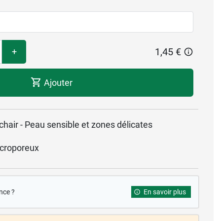
1,45 €
+
Ajouter
hair - Peau sensible et zones délicates
croporeux
nce ?
En savoir plus