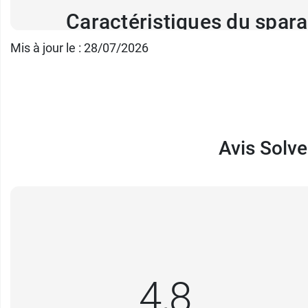
Caractéristiques du spar
Mis à jour le : 28/07/2026
Dimensions : 25 mm x 5 m.
Couleur : chair.
Dévidoir pratique et rechargeable.
Conditionnement :
vendu à l'unité
Avis Solv
D'autres modèles de sparadraps sont dispon
4,8