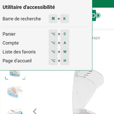
4,9
Voir les 58579 avis
Utilitaire d'accessibilité
Barre de recherche
Menu
+
⌘
K
Panier
+
⌥
C
Accueil
Soins
Bande & sparadrap
Sparadraps
Compte
+
⌥
A
33
Liste des favoris
+
⌥
W
Page d'accueil
+
⌥
H