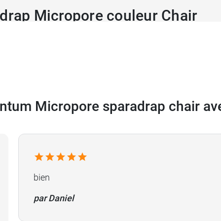
adrap Micropore couleur Chair
entum Micropore sparadrap chair ave
ibles, par exemple le
sparadrap transparent Transpore
.
bien
par Daniel