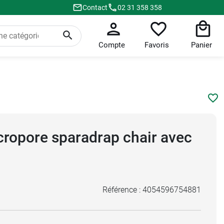
Contact
02 31 358 358
Compte
Favoris
Panier
ropore sparadrap chair avec
Référence :
4054596754881