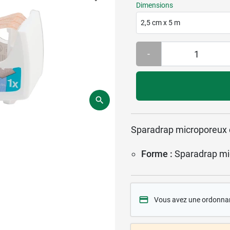
Dimensions
2,5 cm x 5 m
-
Sparadrap microporeux c
Forme :
Sparadrap mi
Vous avez une ordonna