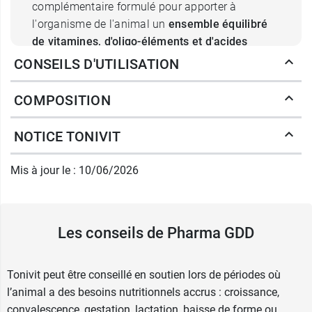
complémentaire formulé pour apporter à
l'organisme de l'animal un
ensemble équilibré
de vitamines, d'oligo-éléments et d'acides
aminés essentiels.
L'ensemble de ces
CONSEILS D'UTILISATION
composants est en effet essentiel pour maintenir
sa forme et contribuer à son tonus au quotidien.
COMPOSITION
Tonivit Tonique général contient :
NOTICE TONIVIT
11 vitamines :
Vitamine C
Mis à jour le : 10/06/2026
Vitamine A
Vitamine B1
Vitamine B2
Les conseils de Pharma GDD
Niacinamide (Vitamine B3)
Choline chlorure (vitamine B4)
Vitamine B6
Tonivit peut être conseillé en soutien lors de périodes où
Vitamine B12
l’animal a des besoins nutritionnels accrus : croissance,
Vitamine D3
convalescence, gestation, lactation, baisse de forme ou