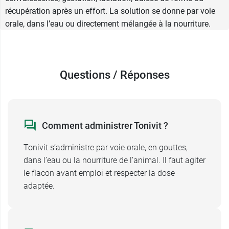
Vitamine E
récupération après un effort. La solution se donne par voie
Vitamine K3
orale, dans l’eau ou directement mélangée à la nourriture.
3 oligoéléments :
Cuivre
Manganèse
Zinc
Questions / Réponses
2 acides aminés essentiels :
Lysine
Taurine
Rassemblés dans la solution buvable en
Comment administrer Tonivit ?
gouttes Tonivit, ces éléments concourent à une
action tonique et reconstituante
visant à
Tonivit s’administre par voie orale, en gouttes,
répondre aux besoins de votre petit compagnon
dans l’eau ou la nourriture de l’animal. Il faut agiter
à des périodes de sa vie où ses besoins en
le flacon avant emploi et respecter la dose
nutriments sont accrus. Les vitamines, oligo-
adaptée.
éléments et acides aminés essentiels peuvent
également l'aider à vite reprendre du poil de la
bête après une période de convalescence ou