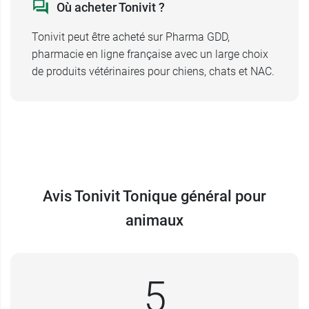
Où acheter Tonivit ?
d'efforts prolongés. Cette
solution
multivitamines
pour chiens, chats, furets, tortues
Tonivit peut être acheté sur Pharma GDD,
et oiseaux se présente dans un flacon doté d'un
pharmacie en ligne française avec un large choix
embout spécifiquement conçu pour
de produits vétérinaires pour chiens, chats et NAC.
dispenser les gouttes. Il est ainsi aisé de doser et
mélanger à l'eau ou à la nourriture de votre
animal de compagnie le nombre de gouttes
adapté. Il est recommandé de bien suivre les
instructions de la notice qui accompagne le
produit.
Avis Tonivit Tonique général pour
Pour nettoyer les yeux de votre animal de
compagnie, pensez au
nettoyant oculaire Ocryl
.
animaux
Conditionnement :
1 flacon de 25 ml.
5