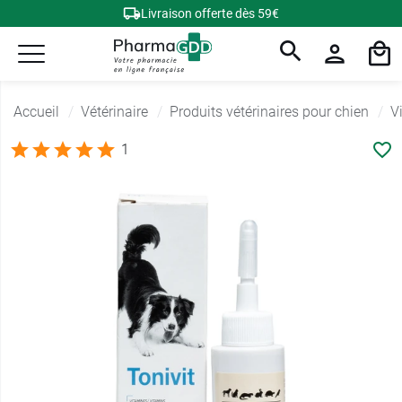
Livraison offerte dès 59€
Accueil
Vétérinaire
Produits vétérinaires pour chien
V
1