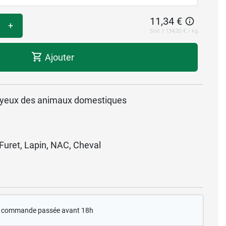
11,34 €
+
Soit 1 134,00 € / kg
Ajouter
s yeux des animaux domestiques
 Furet, Lapin, NAC, Cheval
te commande passée avant 18h