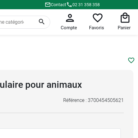
Contact
02 31 358 358
Compte
Favoris
Panier
culaire pour animaux
Référence :
3700454505621