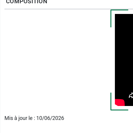
COMPOSITION
Voilà pourquoi
le gel oculaire Ocrygel
a été
des yeux en pleine santé
. Et pour prendre s
dentaire Bucogel
.
Conditionnement
: 1 tube de 10 g
Mis à jour le : 10/06/2026