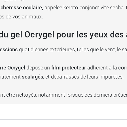
cheresse oculaire,
appelée kérato-conjonctivite sèche. I
ecs de vos animaux.
du gel Ocrygel pour les yeux des
ressions
quotidiennes extérieures, telles que le vent, le s
aire Ocrygel
dépose un
film protecteur
adhérent à la corn
édiatement
soulagés
, et débarrassés de leurs impuretés.
t être nettoyés, notamment lorsque ces derniers présen
aussi être un geste de prévention utile et important.