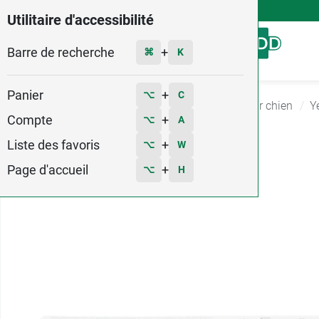
4,9
Voir les 58579 avis
Utilitaire d'accessibilité
Barre de recherche
Menu
+
⌘
K
Panier
+
⌥
C
Accueil
Vétérinaire
Produits vétérinaires pour chien
Y
Compte
+
⌥
A
7
Liste des favoris
+
⌥
W
Page d'accueil
+
⌥
H