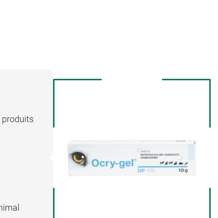
 produits
animal