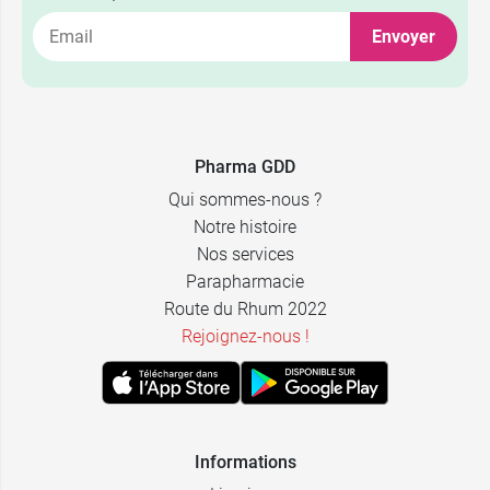
Envoyer
3,99 €
0,5-10 kg
Pharma GDD
11,89 €
> 5 kg
Qui sommes-nous ?
Notre histoire
Nos services
Parapharmacie
Route du Rhum 2022
Rejoignez-nous !
Informations