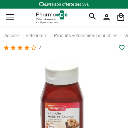
Livraison offerte dès 59€
Accueil
Vétérinaire
Produits vétérinaires pour chien
V
2