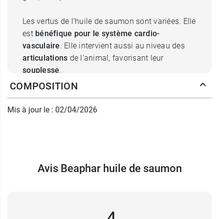
Les vertus de l'huile de saumon sont variées. Elle
est
bénéfique pour le système cardio-
vasculaire
. Elle intervient aussi au niveau des
articulations
de l'animal, favorisant leur
souplesse
.
COMPOSITION
Enfin, elle
embellit le pelage
et aide à la
préservation de la santé de la peau de l'animal. .
Mis à jour le : 02/04/2026
C'est également une
source d'énergie
pour le
chien ou le chat. Elle est donc parfaite pour les
animaux ayant une forte dépense physique, ce
Avis Beaphar huile de saumon
qui est le cas des chats vivant en liberté ainsi
que des chiens sportifs, des chiens de chasse ou
des chiens de sauvetage.
L'huile de saumon Beaphar est issue de