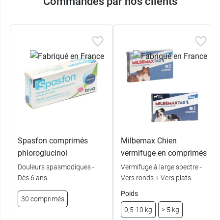
Commandés par nos clients
Spasfon comprimés
Milbemax Chien
phloroglucinol
vermifuge en comprimés
Douleurs spasmodiques -
Vermifuge à large spectre -
Dès 6 ans
Vers ronds + Vers plats
Poids
30 comprimés
0,5-10 kg
> 5 kg