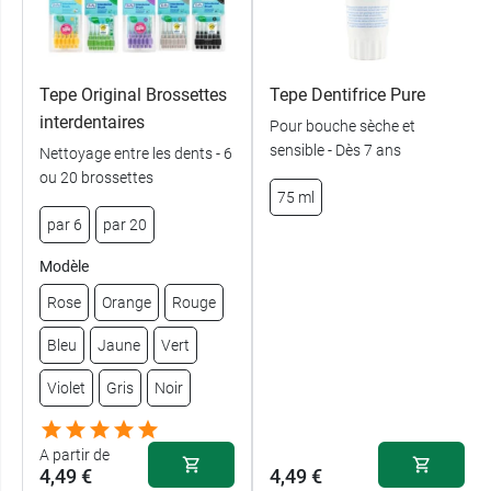
Tepe Original Brossettes
Tepe Dentifrice Pure
interdentaires
Pour bouche sèche et
sensible - Dès 7 ans
Nettoyage entre les dents - 6
ou 20 brossettes
75 ml
par 6
par 20
Modèle
Rose
Orange
Rouge
Bleu
Jaune
Vert
Violet
Gris
Noir
A partir de
4,49 €
4,49 €