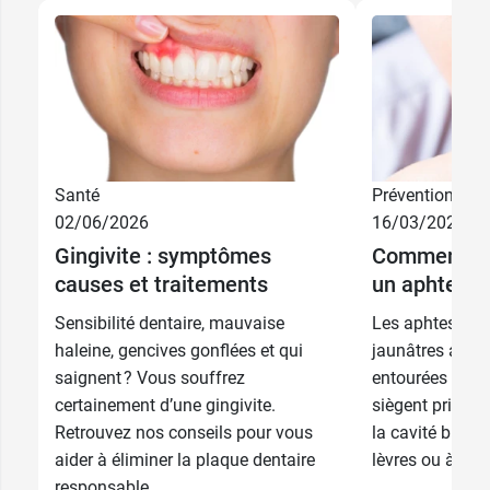
Santé
Prévention
02/06/2026
16/03/2026
Gingivite : symptômes
Comment pré
causes et traitements
un aphte da
Sensibilité dentaire, mauvaise
Les aphtes sont
haleine, gencives gonflées et qui
jaunâtres aux b
saignent ? Vous souffrez
entourées d'un l
certainement d’une gingivite.
siègent princi
Retrouvez nos conseils pour vous
la cavité buccal
aider à éliminer la plaque dentaire
lèvres ou à l'in
responsable...