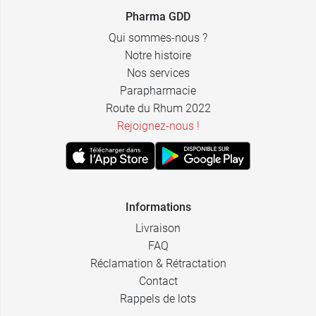
4,49 €
par 6 - Noir
Pharma GDD
Qui sommes-nous ?
11,49 €
par 20 - Rose
Notre histoire
Nos services
par 20 -
11,49 €
Parapharmacie
Orange
Route du Rhum 2022
Rejoignez-nous !
par 20 -
11,49 €
Rouge
11,49 €
par 20 - Bleu
par 20 -
Informations
11,99 €
Jaune
Livraison
FAQ
11,49 €
par 20 - Vert
Réclamation & Rétractation
Contact
12,49 €
par 20 - Violet
Rappels de lots