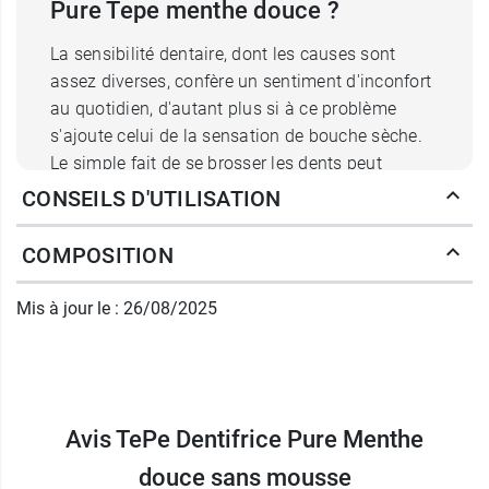
Pure Tepe menthe douce ?
La sensibilité dentaire, dont les causes sont
assez diverses, confère un sentiment d'inconfort
au quotidien, d'autant plus si à ce problème
s'ajoute celui de la sensation de bouche sèche.
Le simple fait de se brosser les dents peut
s'avérer désagréable et source de douleurs, en
CONSEILS D'UTILISATION
raison d'un parfum trop intense de menthe et de
l'effet moussant de certains produits. Ce n'est
COMPOSITION
pas le cas du
dentifrice TePe Pure
qui ne
contient pas de Sodium Lauryl Sulfate dont la
Mis à jour le : 26/08/2025
réaction principale est de mousser lors de la
friction de la brosse contre les dents. De plus,
outre la réduction des irritations, cette
caractéristique présente l'avantage de rendre le
brossage plus agréable au quotidien. Il n'en reste
Avis TePe Dentifrice Pure Menthe
pas moins fluoré et donc efficace à la fois contre
douce sans mousse