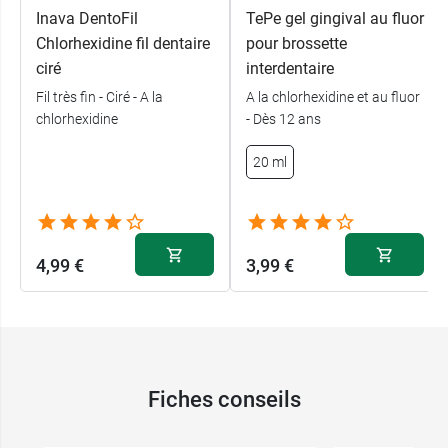
Inava DentoFil
TePe gel gingival au fluor
Chlorhexidine fil dentaire
pour brossette
ciré
interdentaire
Fil très fin - Ciré - A la
A la chlorhexidine et au fluor
chlorhexidine
- Dès 12 ans
20 ml
4,99 €
3,99 €
Fiches conseils