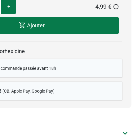
4,99 €
+
Ajouter
hlorhexidine
te commande passée avant 18h
é
(CB
, Apple Pay, Google Pay)