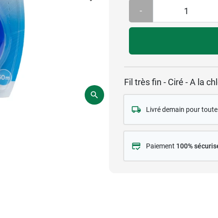
-
Fil très fin - Ciré - A la c
Livré demain pour tou
Paiement
100% sécuris