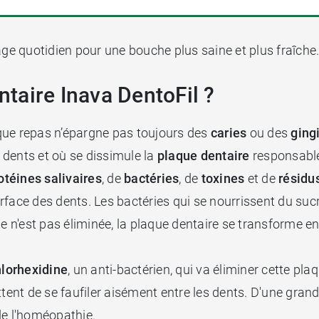
ge quotidien pour une bouche plus saine et plus fraîche
entaire Inava DentoFil ?
que repas n’épargne pas toujours des
caries
ou des
ging
s dents et où se dissimule la
plaque dentaire
responsable
otéines salivaires
, de
bactéries
, de
toxines
et de
résidu
face des dents. Les bactéries qui se nourrissent du sucr
elle n'est pas éliminée, la plaque dentaire se transforme e
hlorhexidine
, un anti-bactérien, qui va éliminer cette plaq
tent de se faufiler aisément entre les dents. D'une grande
de l'homéopathie.