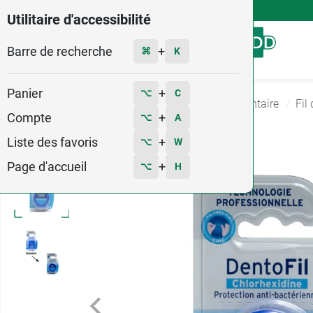
4,9
Voir les 58579 avis
Utilitaire d'accessibilité
Barre de recherche
Menu
+
⌘
K
Panier
+
⌥
C
Accueil
Hygiène - Beauté
Hygiene Bucco dentaire
Fil
Compte
+
⌥
A
4
Liste des favoris
+
⌥
W
Page d'accueil
+
⌥
H