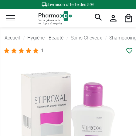
Livraison offerte dès 59€
Accueil
Hygiène - Beauté
Soins Cheveux
Shampooing a
1