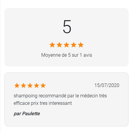
Ses agents gainants préservent la kératine et
apportent volume, brillance, souplesse à la
chevelure tout en
facilitant le démêlage
.
5
Les laboratoires Stiefel sont les pionniers dans
les soins de la peau et la santé depuis plus de
165 ans. Ils cherchent à innover en permanence
et apporter à tous le confort d’une peau saine.
Moyenne de 5 sur 1 avis
Conditionnement
: flacon de 100 ml
15/07/2020
shampoing recommandé par le médecin très
efficace prix tres interessant
par Paulette