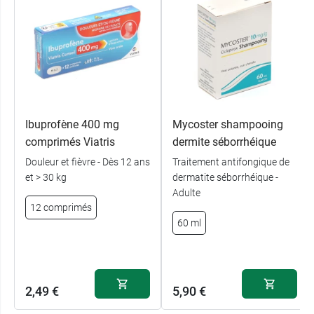
Ibuprofène 400 mg
Mycoster shampooing
comprimés Viatris
dermite séborrhéique
Douleur et fièvre - Dès 12 ans
Traitement antifongique de
et > 30 kg
dermatite séborrhéique -
Adulte
12 comprimés
60 ml
2,49 €
5,90 €