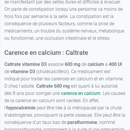
se manifestant par des selles dures et difficiles à évacuer.
On parle de constipation lorsqu'une personne va moins de
trois fois par semaine à la selle. La constipation est la
conséquence de plusieurs facteurs, comme la prise de
médicaments, un trouble du système nerveux, métabolique
ou fonctionnel, une occlusion intestinale et le stress.
Carence en calcium : Caltrate
Caltrate vitamine D3
associe
600 mg
de
calcium
à
400 UI
de
vitamine D3
(cholécalciférol). Ce médicament est
indiqué pour traiter les carences en calcium et en vitamine
D chez l'adulte.
Caltrate 600 mg
est quant à lui autorisé
dès 8 ans pour corriger une
carence en calcium
. Les causes
de la carence en calcium sont variées. En effet,
l'
hypocalcémie
peut être liée à la ménopause par la chute
d'œstrogènes, provoquant la perte osseuse. Elle peut être la
conséquence d'un taux bas de
parathormone
, nommé
hypoparathyroïdie, notamment à la suite d'une intervention