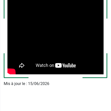
physiologique
de la peau grâce à l'action anti-
inflammatoire du galanga et une neutralisation
du champignon
Malassezia
par le biais de ses
propriétés fongicides.
La base lavante du shampoing antipelliculaire
Klorane au galanga est suffisamment douce
pour ne pas agresser le cuir chevelu. Sa texture
s'applique très facilement et procure une
sensation d'apaisement. Elle laissera aussi une
fragrance ambrée très agréable dans vos
cheveux.
Caractéristiques du shampoing
Mis à jour le : 15/06/2026
Klorane au Galanga contre les
pellicules
86% d'ingrédients d'origine naturelle