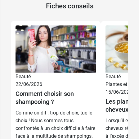
Fiches conseils
Beauté
Beauté
13,99 €
2 x 150 ml
22/06/2026
Plantes et phyt
15/06/2026
Comment choisir son
7,99 €
Les plantes 
150 ml
shampooing ?
cheveux
Comme on dit : trop de choix, tue le
choix ! Nous sommes tous
Lorsqu’il exist
confrontés à un choix difficile à faire
cheveux réaction
face à la multitude de shampoings.
à l’excès de tra