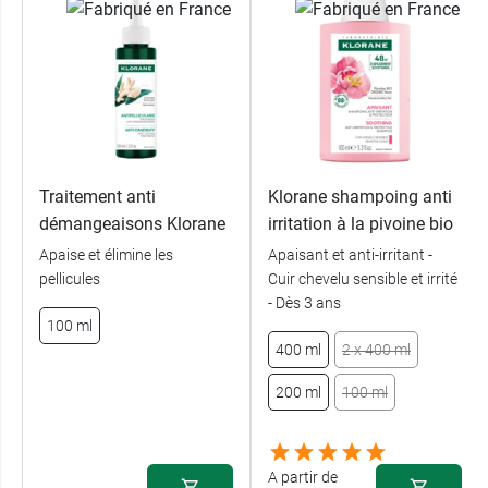
Traitement anti
Klorane shampoing anti
démangeaisons Klorane
irritation à la pivoine bio
Apaise et élimine les
Apaisant et anti-irritant -
pellicules
Cuir chevelu sensible et irrité
- Dès 3 ans
100 ml
400 ml
2 x 400 ml
200 ml
100 ml
A partir de