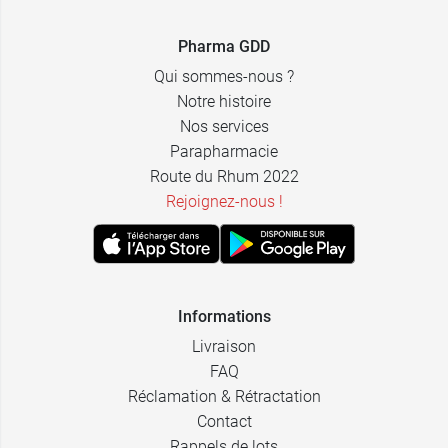
Pharma GDD
4,39 €
100 ml
Qui sommes-nous ?
Notre histoire
Nos services
Parapharmacie
Route du Rhum 2022
Rejoignez-nous !
Informations
Livraison
FAQ
Réclamation & Rétractation
Contact
Rappels de lots