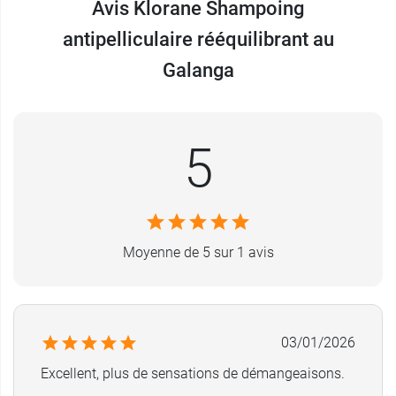
Avis Klorane Shampoing
100 % des pellicules éliminées*
antipelliculaire rééquilibrant au
Fabriqué en France
*
Galanga
Pellicules visibles, dès la première utilisation - Test en vie
réelle sur 79 consommateurs, résultat dès la première
application.
Conditionnement au choix :
200 ou 400 ml.
5
Et pour le corps, pensez au
gel douche nutritif à
fève de Tonka Klorane
.
Moyenne de 5 sur 1 avis
03/01/2026
Excellent, plus de sensations de démangeaisons.