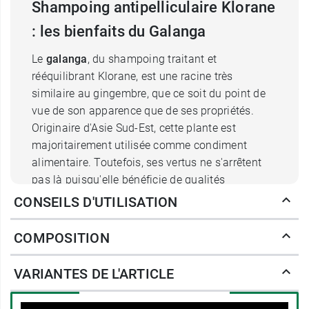
Shampoing antipelliculaire Klorane
: les bienfaits du Galanga
Le
galanga
, du shampoing traitant et
rééquilibrant Klorane, est une racine très
similaire au gingembre, que ce soit du point de
vue de son apparence que de ses propriétés.
Originaire d'Asie Sud-Est, cette plante est
majoritairement utilisée comme condiment
alimentaire. Toutefois, ses vertus ne s'arrêtent
pas là puisqu'elle bénéficie de qualités
purifiantes
et
fongicides
qui vont assainir la
CONSEILS D'UTILISATION
peau du cuir chevelu tout en éliminant des fibres
capillaires les cellules mortes et autres squames
COMPOSITION
constituant les pellicules.
VARIANTES DE L'ARTICLE
Appliqué régulièrement, ce soin désencombre
votre chevelure et permet un
rééquilibrage