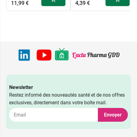
11,99 €
4,39 €
Newsletter
Restez informé des nouveautés santé et de nos offres
exclusives, directement dans votre boîte mail.
9,99 €
400 ml
Envoyer
14,99 €
2 x 400 ml
7,99 €
200 ml