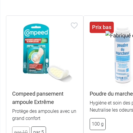
Prix bas
Compeed pansement
Poudre du marche
ampoule Extrême
Hygiène et soin des 
Neutralise les odeur
Protège des ampoules avec un
grand confort
100 g
par 10
par 5