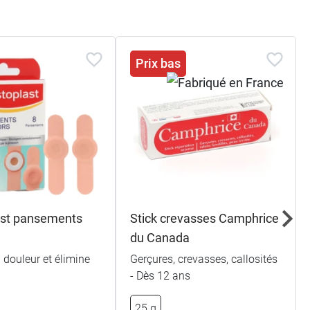
Prix bas
ast pansements
Stick crevasses Camphrice
du Canada
 douleur et élimine
Gerçures, crevasses, callosités
- Dès 12 ans
25 g