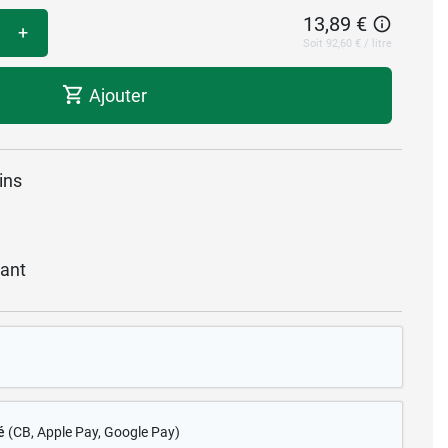
13,89 €
+
Soit 92,60 € / litre
Ajouter
ins
ant
é
(CB
, Apple Pay, Google Pay)