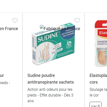
ur
Sudine poudre
Elastopl
antitranspirante sachets
cors
pieds -
s
Action anti odeurs pour les
Soulage la
pieds - Effet durable - Dès 3
le cor
ans
par 8