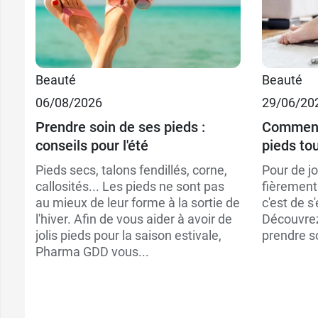
11,99 €
par 10
Beauté
Beauté
06/08/2026
29/06/20
7,99 €
par 5
Prendre soin de ses pieds :
Comment 
conseils pour l'été
pieds tou
Pieds secs, talons fendillés, corne,
Pour de jo
callosités... Les pieds ne sont pas
fièrement 
au mieux de leur forme à la sortie de
c'est de s
l'hiver. Afin de vous aider à avoir de
Découvrez
jolis pieds pour la saison estivale,
prendre so
Pharma GDD vous...