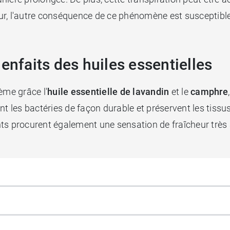
deur, l'autre conséquence de ce phénomène est susceptible
enfaits des huiles essentielles
lème grâce l'
huile essentielle de lavandin
et le
camphre
nent les bactéries de façon durable et préservent les tissu
nts procurent également une sensation de fraîcheur trè
destine pas seulement aux randonneurs et aux sportifs, 
station prolongée en position debout ou dans des lieux s