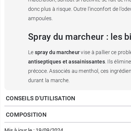
donc plus à risque. Outre l'inconfort de l'o
ampoules.
Spray du marcheur : les bi
Le
spray du marcheur
vise à pallier ce prob
antiseptiques et assainissantes
. Ils élimi
précoce. Associés au menthol, ces ingrédie
durant la marche.
CONSEILS D'UTILISATION
Le
spray rafraîchissant du marcheur
ne se 
professionnels dont le travail implique une 
COMPOSITION
Conditionnement :
Spray de 150 ml
Mis à jour le : 19/09/2024