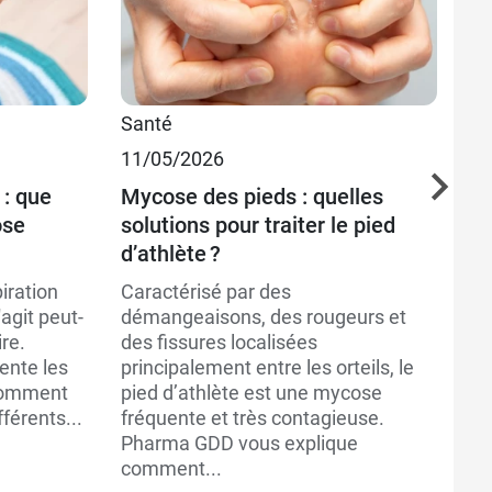
Santé
Be
11/05/2026
Bi
23
 : que
Mycose des pieds : quelles
ose
solutions pour traiter le pied
Qu
d’athlète ?
Dé
iration
Caractérisé par des
dé
'agit peut-
démangeaisons, des rougeurs et
re
re.
des fissures localisées
Qu
ente les
principalement entre les orteils, le
be
 comment
pied d’athlète est une mycose
ex
fférents...
fréquente et très contagieuse.
Pharma GDD vous explique
comment...