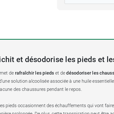
ichit et désodorise les pieds et l
rmet de
rafraîchir les pieds
et de
désodoriser les chaus
t d'une solution alcoolisée associée à une huile essentie
chacune des chaussures pendant le repos.
es pieds occasionnent des échauffements qui vont faire 
manière prolongée. De plus, cette transpiration peut être