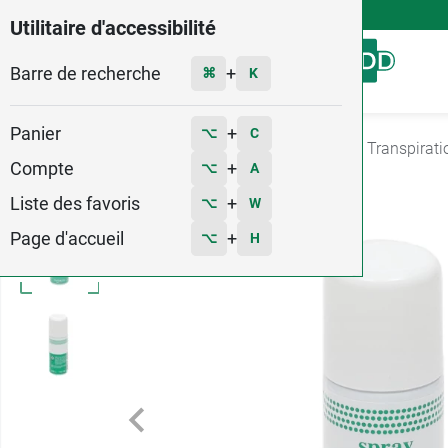
4,9
Voir les 58579 avis
Utilitaire d'accessibilité
Barre de recherche
Menu
+
⌘
K
Panier
+
⌥
C
Accueil
Hygiène - Beauté
Soins des pieds
Transpirati
Compte
+
⌥
A
Liste des favoris
+
⌥
W
Page d'accueil
+
⌥
H