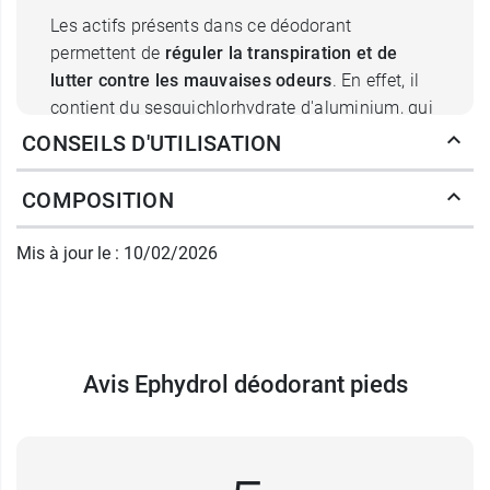
Les actifs présents dans ce déodorant
permettent de
réguler la transpiration et de
lutter contre les mauvaises odeurs
. En effet, il
contient du sesquichlorhydrate d'aluminium, qui
est un anti-transpirant et un astringent, ce qui
CONSEILS D'UTILISATION
signifie qu'il va resserrer les pores de la peau.
C'est ce qui explique l'action régulatrice de ce
COMPOSITION
spray sur la transpiration.
La formule du déodorant pieds Ephydrol
lui
Mis à jour le : 10/02/2026
confère également des propriétés
antiseptiques
, permettant d’empêcher la
prolifération bactérienne et de prévenir
l’apparition des mauvaises odeurs. Enfin, il
incorpore du bisabolol, actif
Avis Ephydrol déodorant pieds
apaisant
, idéal pour
calmer d'éventuelles irritations de la peau.
Grâce à ce
déodorant
, l’expression « être bien