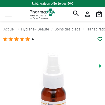
Livraison offerte dès 59€
Accueil
Hygiène - Beauté
Soins des pieds
Transpirati
4