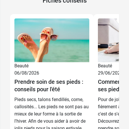
Fiches conseils
Beauté
Beauté
06/08/2026
29/06/2026
Prendre soin de ses pieds :
Comment pr
conseils pour l'été
ses pieds to
Pieds secs, talons fendillés, corne,
Pour de jolis p
callosités... Les pieds ne sont pas au
fièrement à la b
mieux de leur forme à la sortie de
c'est de s'en oc
l'hiver. Afin de vous aider à avoir de
Découvrez nos 
jolis pieds pour la saison estivale,
prendre soin au