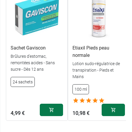
Sachet Gaviscon
Etiaxil Pieds peau
normale
Brûlures d'estomac,
remontées acides - Sans
Lotion sudo-régulatrice de
sucre - Dès 12 ans
transpiration - Pieds et
Mains
24 sachets
100 ml
4,99 €
10,98 €