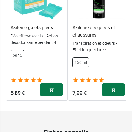
Akileïne galets pieds
Akileïne déo pieds et
chaussures
Déo effervescents - Action
désodorisante pendant 4h
Transpiration et odeurs -
Effet longue durée
par 6
150 ml
5,89 €
7,99 €