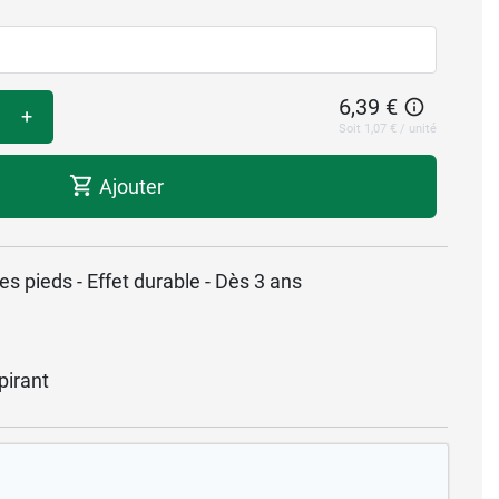
6,39 €
+
Soit 1,07 € / unité
Ajouter
es pieds - Effet durable - Dès 3 ans
pirant