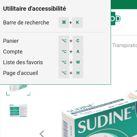
4,9
Voir les 58579 avis
Utilitaire d'accessibilité
Barre de recherche
Menu
+
⌘
K
Panier
+
⌥
C
Accueil
Hygiène - Beauté
Soins des pieds
Transpirati
Compte
+
⌥
A
1
Liste des favoris
+
⌥
W
Page d'accueil
+
⌥
H