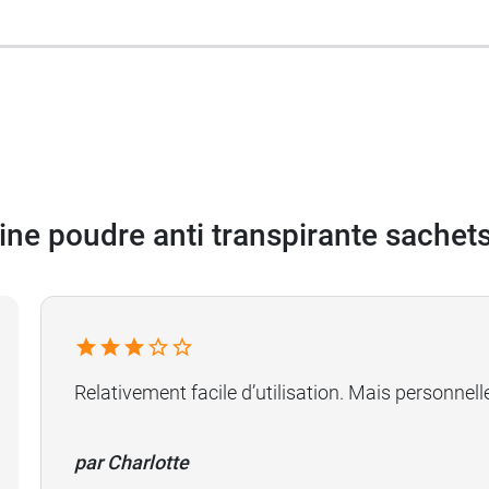
 et Désodorisant Chaussures et EPI
.
bles (soit 12 sachets x 2,75 g)
ine poudre anti transpirante sachet
Relativement facile d’utilisation. Mais personnell
par Charlotte