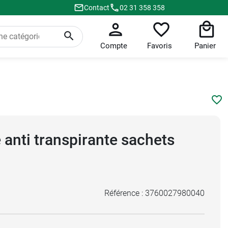
Contact
02 31 358 358
Compte
Favoris
Panier
anti transpirante sachets
Référence :
3760027980040