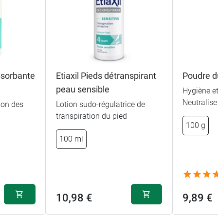
bsorbante
Etiaxil Pieds détranspirant
Poudre d
peau sensible
Hygiène et
Neutralise
ion des
Lotion sudo-régulatrice de
transpiration du pied
100 g
100 ml
10,98 €
9,89 €