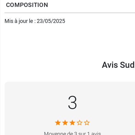
Découvrez également le
Spray Désinfectant
COMPOSITION
Mis à jour le : 23/05/2025
Conditionnement :
1 boîte de 6 sachets dou
Avis Sud
3
Moyenne de 3 sur 1 avis