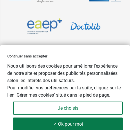
Pharma GDD adhère à la Fédération du e-commerce et de la vente à
Continuer sans accepter
distance (Fevad) et à sa charte qualité. La Fevad est membre du réseau
Nous utilisons des cookies pour améliorer l’expérience
européen Ecommerce Europe Trustmark.
de notre site et proposer des publicités personnalisées
Accessibilité
: partiellement conforme
selon les intérêts des utilisateurs.
Pour modifier vos préférences par la suite, cliquez sur le
lien 'Gérer mes cookies' situé dans le pied de page.
Contenance : 3 x 40 ml
Je choisis
39,99 €
-
+
Soit 333,25 € / litre
✓ Ok pour moi