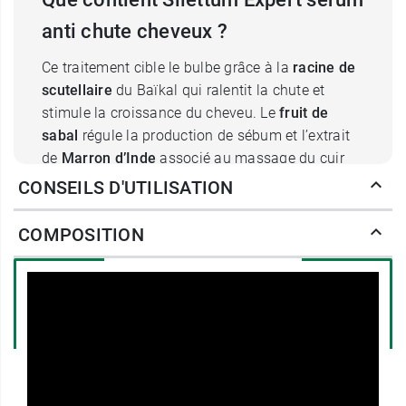
anti chute cheveux ?
Ce traitement cible le bulbe grâce à la
racine de
scutellaire
du Baïkal qui ralentit la chute et
stimule la croissance du cheveu. Le
fruit de
sabal
régule la production de sébum et l’extrait
de
Marron d’Inde
associé au massage du cuir
chevelu favorise la microcirculation des
CONSEILS D'UTILISATION
capillaires sanguins sous le cuir chevelu tout en
nourrissant le bulbe.
COMPOSITION
La kératine végétale ainsi que les vitamines B3,
B5 et B6 confèrent densité, vigueur, épaisseur et
brillance aux cheveux. La
kératine végétale
reconstruit la fibre capillaire directement à la
racine et redonne une résistance et une
souplesse au cheveu. Elle est capable de