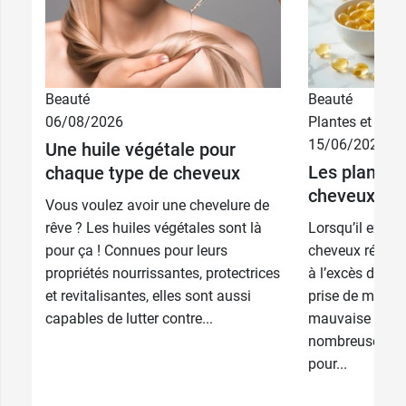
Beauté
Beauté
06/08/2026
Plantes et phyt
15/06/2026
Une huile végétale pour
15,99 €
60 capsules
Les plantes 
chaque type de cheveux
cheveux
26,99 €
120 capsules
Vous voulez avoir une chevelure de
rêve ? Les huiles végétales sont là
Lorsqu’il exist
pour ça ! Connues pour leurs
cheveux réaction
propriétés nourrissantes, protectrices
à l’excès de tra
et revitalisantes, elles sont aussi
prise de médic
capables de lutter contre...
mauvaise alime
nombreuses pla
pour...