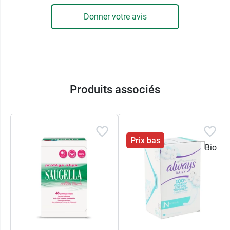
ICEA (Institut de Certification pour l'Éthique et
Donner votre avis
l'Environnement).
Saforelle est une marque spécialisée en produits
pour l'hygiène intime et pour l'intimité féminine.
Elle propose aussi les
protège-slips pocket au
coton bio
.
Produits associés
Caractéristiques :
Sans parfum
Prix bas
Sans viscose
Sans super absorbant synthétique
Testé cliniquement
Conditionnement :
boîte de 30 protège-slips.