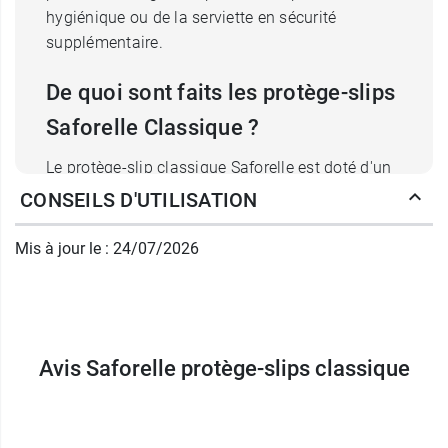
hygiénique ou de la serviette en sécurité
supplémentaire.
De quoi sont faits les protège-slips
Saforelle Classique ?
Le protège-slip classique Saforelle est doté d'un
voile et d'un coeur absorbant, tous deux en
CONSEILS D'UTILISATION
coton biologique
. Le coton est hypoallergénique.
Saforelle a conçu ce protège-slip classique
sans
Mis à jour le : 24/07/2026
super absorbant synthétique
et il est également
sans viscose
. Sa formule est non parfumée.
Ces protège-slips Saforelle sont dotés d'un
adhésif. Ils présentent un film imperméable.
Avis Saforelle protège-slips classique
Ainsi, ils laissent les vêtements propres.
Saforelle est certifié GOTS (Global Organic
Textile Standard - Textile biologique) et