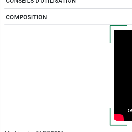
CONSEILS D'UTILISATION
pesticides et d'OGM.
COMPOSITION
Caractéristiques :
Absorption normale
Conditionnement :
24 protège-slips.
Découvrez le
Protège-slip ultra-fin lavable