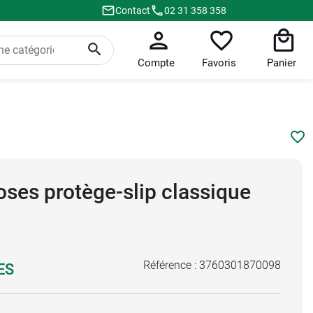
Contact
02 31 358 358
Compte
Favoris
Panier
oses protège-slip classique
Référence :
3760301870098
ES