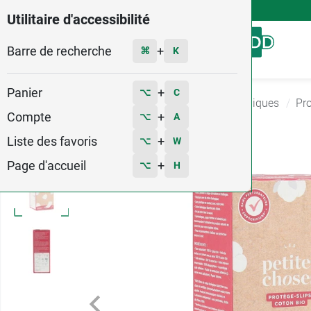
4,9
Voir les 58579 avis
Utilitaire d'accessibilité
Barre de recherche
Menu
+
⌘
K
Panier
+
⌥
C
Accueil
Hygiène - Beauté
Protections hygiéniques
Pro
Compte
+
⌥
A
5
Liste des favoris
+
⌥
W
Page d'accueil
+
⌥
H