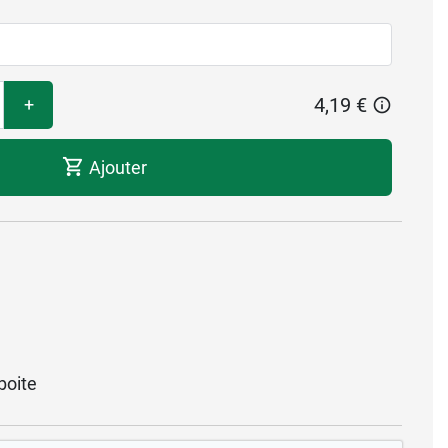
4,19 €
+
Ajouter
boite