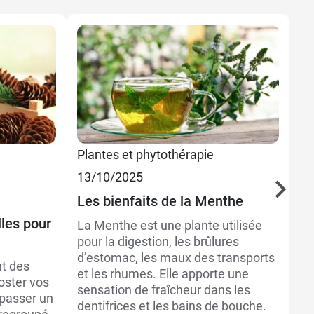
Plantes et phytothérapie
Be
13/10/2025
07
Les bienfaits de la Menthe
Co
po
lles pour
La Menthe est une plante utilisée
b
pour la digestion, les brûlures
d’estomac, les maux des transports
Ec
nt des
et les rhumes. Elle apporte une
la
oster vos
sensation de fraîcheur dans les
no
 passer un
dentifrices et les bains de bouche.
pl