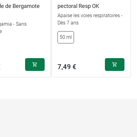
lle de Bergamote
pectoral Resp OK
Apaise les voies respiratoires -
Dès 7 ans
rgamia - Sans
e
50 ml
€
7,49 €