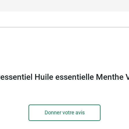
 essentielle de Menthe verte
sur notre fiche dédiée.
essentiel Huile essentielle Menthe 
Donner votre avis