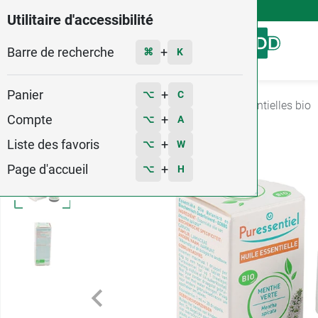
4,9
Voir les 58579 avis
Utilitaire d'accessibilité
Barre de recherche
Menu
+
⌘
K
Panier
+
⌥
C
Accueil
Santé
Aromatherapie
Huiles essentielles bio
Compte
+
⌥
A
Liste des favoris
+
⌥
W
Page d'accueil
+
⌥
H