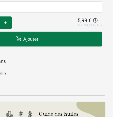
5,99 €
+
Soit 599,00 € / litre
Ajouter
ans
lle