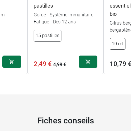
pastilles
essentie
bio
um
Gorge - Système immunitaire -
Fatigue - Dès 12 ans
Citrus be
bergaptèn
15 pastilles
10 ml
2,49 €
10,79 
4,99 €
Fiches conseils