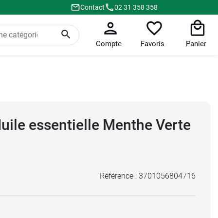
Contact
02 31 358 358
Compte
Favoris
Panier
uile essentielle Menthe Verte
Référence :
3701056804716