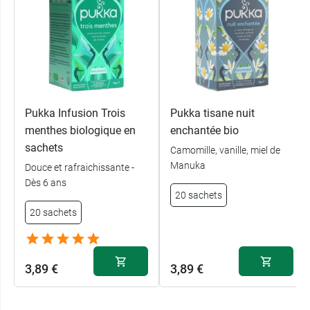
Pukka Infusion Trois
Pukka tisane nuit
menthes biologique en
enchantée bio
sachets
Camomille, vanille, miel de
Manuka
Douce et rafraichissante -
Dès 6 ans
20 sachets
20 sachets
3,89 €
3,89 €