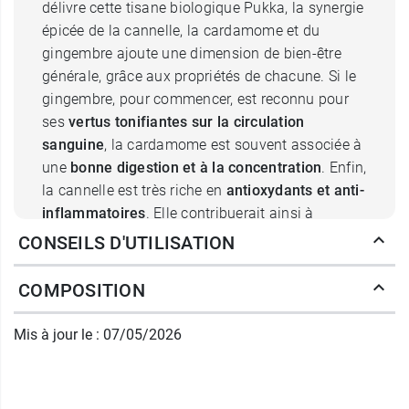
délivre cette tisane biologique Pukka, la synergie
épicée de la cannelle, la cardamome et du
gingembre ajoute une dimension de bien-être
générale, grâce aux propriétés de chacune. Si le
gingembre, pour commencer, est reconnu pour
ses
vertus tonifiantes sur la circulation
sanguine
, la cardamome est souvent associée à
une
bonne digestion et à la concentration
. Enfin,
la cannelle est très riche en
antioxydants et anti-
inflammatoires
. Elle contribuerait ainsi à
soutenir l'organisme contre le stress et la
CONSEILS D'UTILISATION
fatigue
.
COMPOSITION
Les garanties écologiques de la
tisane Chaï Original Pukka
Mis à jour le : 07/05/2026
Toutes les tisanes de la marque
Pukka
, et le
Chaï
Original
ne fait pas exception, sont composées