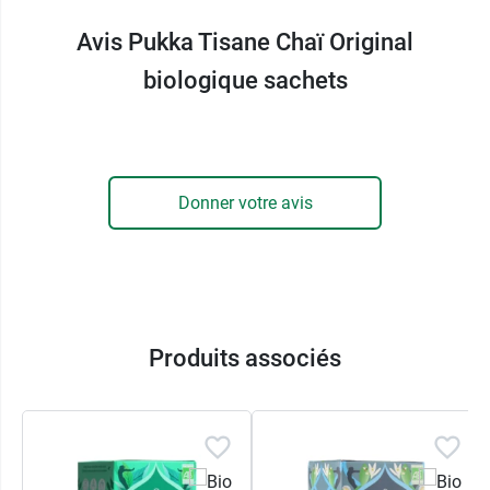
d'ingrédients issus de l'agriculture biologique
vous garantissant une boisson saine,
Avis Pukka Tisane Chaï Original
sans
pesticides et respectueuse de l'environnement
.
biologique sachets
De même l'éthique est au coeur de la fabrication
de cette infusion, depuis la source jusqu'au
conditionnement avec des sachets et le
packaging entièrement recyclables.
Donner votre avis
Pour le soir, l'
infusion Nuit paisible Pukka Bio à
la fleur s'avoine
est disponible sur notre
pharmacie en ligne.
Conditionnement :
Boite de 20 sachets
Produits associés