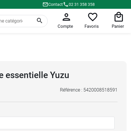
Contact
02 31 358 358
Compte
Favoris
Panier
e essentielle Yuzu
Référence :
5420008518591