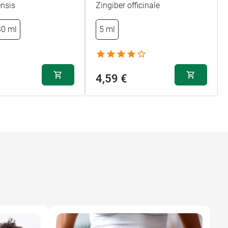
ensis
Zingiber officinale
30 ml
5 ml
4,59 €