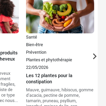
3,80 €
Santé
Pl
8,49 €
Bien-être
30
Prévention
 produits
Qu
cheveux
l'
Plantes et phytothérapie
L’
22/05/2026
pr
heveux
Les 12 plantes pour la
de
mment
constipation
ou
 fragiles,
pe
xiste de
Mauve, guimauve, hibiscus, gomme
n’
 ce type
d’acacia, pectine de pomme,
di
ec nous...
tamarin, pruneau, psyllium,