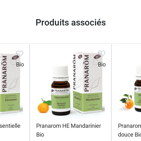
es essentielles, par exemple celle de
Verveine citronnée 
Produits associés
ans sa composition.
le de Yuzu
dans notre Guide des huiles essentielles.
entielle
Pranarom HE Mandarinier
Pranaro
Bio
douce Bi