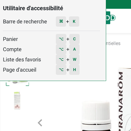
4,9
Voir les 58579 avis
Utilitaire d'accessibilité
Barre de recherche
Menu
+
⌘
K
Panier
+
⌥
C
Accueil
Santé
Aromatherapie
Huiles essentielles
Compte
+
⌥
A
Liste des favoris
+
⌥
W
Page d'accueil
+
⌥
H