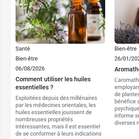
3,99 €
3,99 
10 ml
10 ml
Santé
Bien-être
9,99 €
8,69 
30 ml
30 ml
Bien-être
26/01/20
06/08/2026
Aromath
Comment utiliser les huiles
L’aromathé
essentielles ?
employant
de plante
Exploitées depuis des millénaires
bénéfice 
par les médecines orientales, les
psychiqu
huiles essentielles jouissent de
informe su
nombreuses propriétés
diverses 
intéressantes, mais il est essentiel
de se conformer à leurs indications