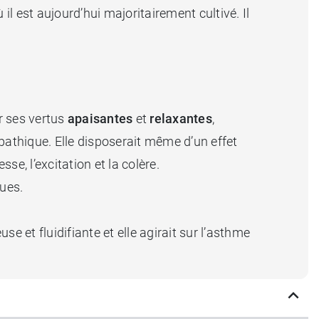
il est aujourd’hui majoritairement cultivé. Il
r ses vertus
apaisantes
et
relaxantes
,
pathique. Elle disposerait même d’un effet
stesse, l’excitation et la colère.
ques.
e et fluidifiante et elle agirait sur l’asthme
 repas copieux, et contribuerait à lutter contre