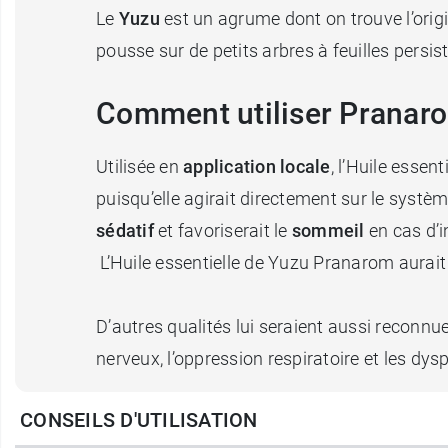
Le
Yuzu
est un agrume dont on trouve l’origin
pousse sur de petits arbres à feuilles persi
Comment utiliser Pranaro
Utilisée en
application locale
, l’Huile esse
puisqu’elle agirait directement sur le systè
sédatif
et favoriserait le
sommeil
en cas d’i
L’Huile essentielle de Yuzu Pranarom aurait
D’autres qualités lui seraient aussi reconn
nerveux, l’oppression respiratoire et les dys
CONSEILS D'UTILISATION
On lui attribuerait également des
bienfaits 