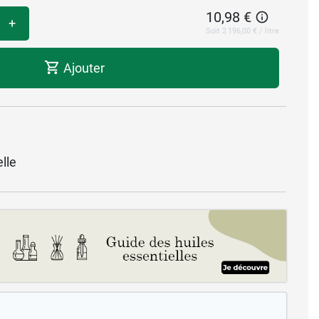
10,98 €
+
Soit 2 196,00 € / litre
Ajouter
lle