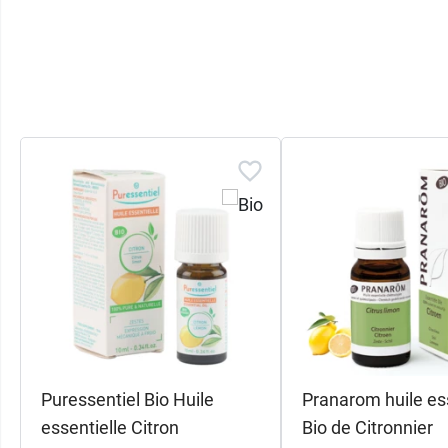
Ce laboratoire propose un large choix d'huil
aussi, comme celle de Yuzu, du limonène d
Retrouvez les
bienfaits de l'huile essentiel
Puressentiel Bio Huile
Pranarom huile ess
essentielle Citron
Bio de Citronnier