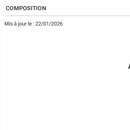
les ballonnements et les constipations légèr
COMPOSITION
Par ailleurs, elle pourrait être utilisée en
mas
Mis à jour le : 22/01/2026
Enfin, elle pourrait également être utilisée p
des
peaux grasses
en cas d'hyperséborrhée
Précautions d'utilisation 
L’Huile essentielle de Yuzu est strictement 
Son usage est limité à la
voie cutanée.
Il e
irritante pour la peau.
Il est indispensable de faire un test cutané 