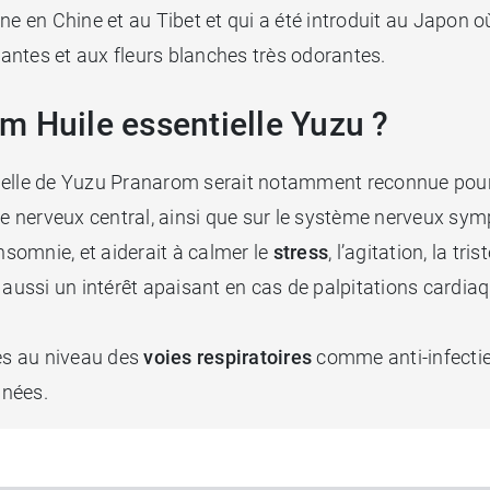
e en Chine et au Tibet et qui a été introduit au Japon où 
stantes et aux fleurs blanches très odorantes.
m Huile essentielle Yuzu ?
ntielle de Yuzu Pranarom serait notamment reconnue pou
me nerveux central, ainsi que sur le système nerveux sym
nsomnie, et aiderait à calmer le
stress
, l’agitation, la tri
 aussi un intérêt apaisant en cas de palpitations cardia
ues au niveau des
voies respiratoires
comme anti-infectieus
pnées.
au niveau digestif
, car elle faciliterait l’assimilation des