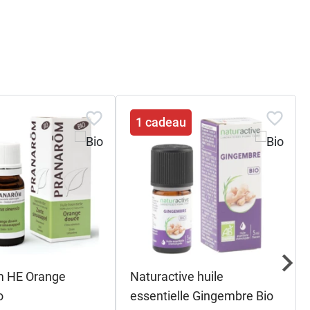
(
Lippia citriodora
) Pranarom
, qui intègre
1 cadeau
m HE Orange
Naturactive huile
o
essentielle Gingembre Bio