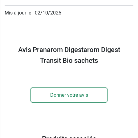
Fabricant
Mis à jour le : 02/10/2025
PRANAROM
Avenue des Artisans 37
7822 Ghislenghen
32 68 26 43 64
Avis Pranarom Digestarom Digest
Transit Bio sachets
Donner votre avis