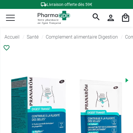
Livraison offerte dès 59€
Accueil
Santé
Complement alimentaire Digestion
Com