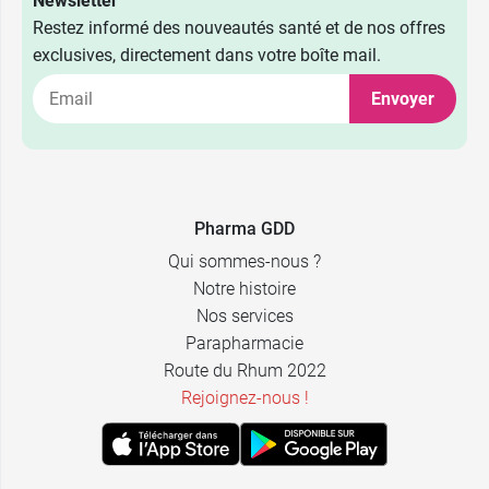
Newsletter
Restez informé des nouveautés santé et de nos offres
8,49 €
Kiwi
exclusives, directement dans votre boîte mail.
Envoyer
8,49 €
Ananas
8,49 €
Citron fleur de sureau
8,49 €
Citronnelle et gingembre
Pharma GDD
Qui sommes-nous ?
8,49 €
Miel citron
Notre histoire
Nos services
8,49 €
Pomme cannelle
Parapharmacie
Route du Rhum 2022
8,49 €
Rejoignez-nous !
Mangue passion