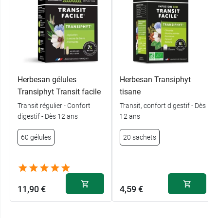
Laboratoire Herbesan
.
Conditionnement :
Pot de 184 g de poudre
Herbesan gélules
Herbesan Transiphyt
Transiphyt Transit facile
tisane
Transit régulier - Confort
Transit, confort digestif - Dès
digestif - Dès 12 ans
12 ans
60 gélules
20 sachets
11,90 €
4,59 €