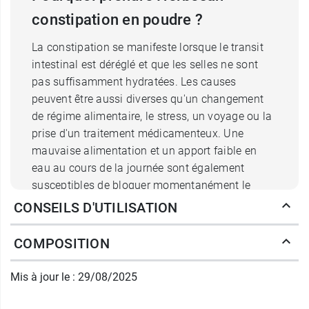
constipation en poudre ?
La constipation se manifeste lorsque le transit
intestinal est déréglé et que les selles ne sont
pas suffisamment hydratées. Les causes
peuvent être aussi diverses qu'un changement
de régime alimentaire, le stress, un voyage ou la
prise d'un traitement médicamenteux. Une
mauvaise alimentation et un apport faible en
eau au cours de la journée sont également
susceptibles de bloquer momentanément le
transit.
CONSEILS D'UTILISATION
Comment agit la poudre Herbesan
COMPOSITION
constipation ?
Mis à jour le : 29/08/2025
Le
psyllium
, premier ingrédient phare de la
poudre Herbesan Constipation bio
, est une