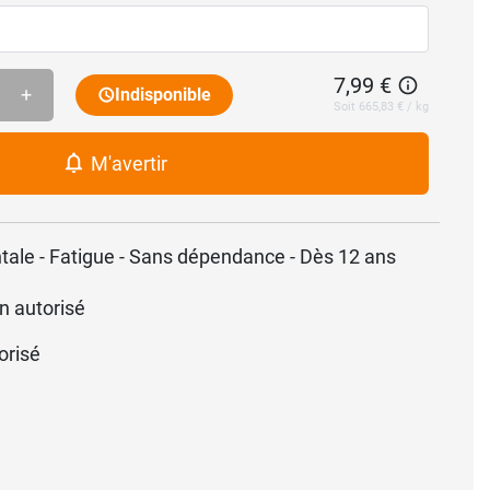
7,99 €
+
Indisponible
Soit 665,83 € / kg
M'avertir
tale - Fatigue - Sans dépendance - Dès 12 ans
n autorisé
orisé