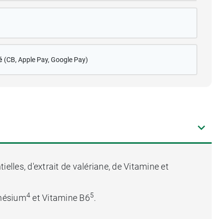
é
(CB
, Apple Pay, Google Pay)
lles, d'extrait de valériane, de Vitamine et
4
5
nésium
et Vitamine B6
.