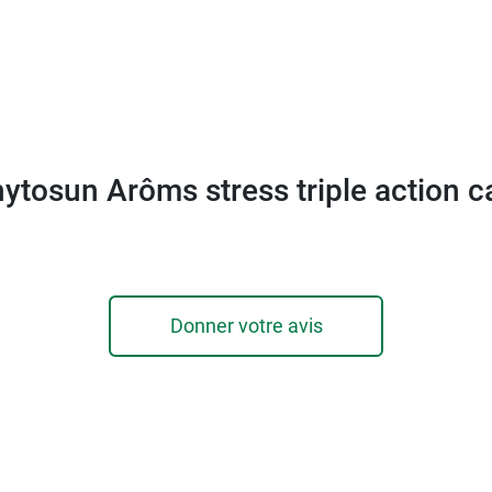
oids net : 11,5 g.
és sommeil Triple Action
.
hytosun Arôms stress triple action c
Donner votre avis