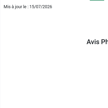
Mis à jour le : 15/07/2026
Conditionnement :
30 capsules de 336 mg. P
Phytosun Arôms propose aussi les
comprim
Avis P