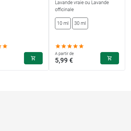
Lavande vraie ou Lavande
officinale
10 ml
30 ml
A partir de
5,99 €