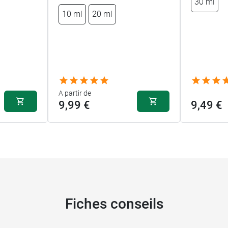
30 ml
10 ml
20 ml
A partir de
9,99 €
9,49 €
Fiches conseils