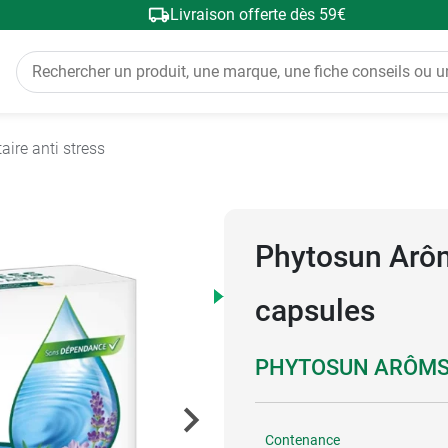
Livraison offerte dès 59€
ire anti stress
Phytosun Arôms
capsules
PHYTOSUN ARÔM
Contenance