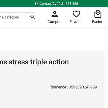
Contact
02 31 358 358
Compte
Favoris
Panier
 stress triple action
Référence :
3595890247989
S