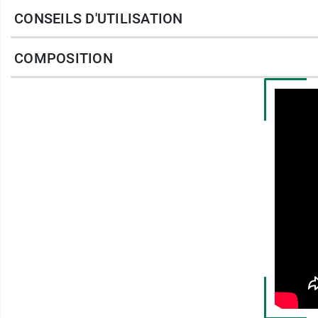
CONSEILS D'UTILISATION
Action sur la résistance au stress :
grâ
libérer de la charge mentale et à mieux 
COMPOSITION
Action sur la fatigue, les tensions m
du magnésium qui contribuent au fonct
également au fonctionnement normal de
Sans dépendance.
HEBBD 100 % pures et naturelles.
Fabriqué en France*
*Capsules fabriquées en France. Les ingréd