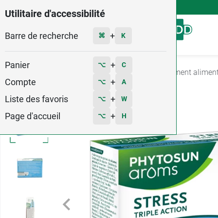
4,9
Voir les 58579 avis
Utilitaire d'accessibilité
Barre de recherche
Menu
+
⌘
K
Panier
+
⌥
C
Accueil
Santé
Stress et sommeil
Complément alimenta
Compte
+
⌥
A
Liste des favoris
+
⌥
W
Page d'accueil
+
⌥
H