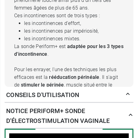
phénomène touche ainsi plus d'un tiers des
femmes âgées de plus de 65 ans.
Ces incontinences sont de trois types :
les incontinences d'effort,
les incontinences par impériosité,
les incontinences mixtes.
La sonde Periform+ est
adaptée pour les 3 types
d'incontinence
.
Pour les enrayer, l'une des techniques les plus
efficaces est la
rééducation périnéale
. Il s'agit
de
stimuler le périnée
, muscle situé entre le
pubis et le coccyx. C'est lui qui permet la
CONSEILS D'UTILISATION
continence en assurant le contrôle des
sphincters de la vessie et du pubis. Il est donc
NOTICE PERIFORM+ SONDE
essentiel de le rééduquer pour faire face
D'ÉLECTROSTIMULATION VAGINALE
efficacement à l'incontinence.