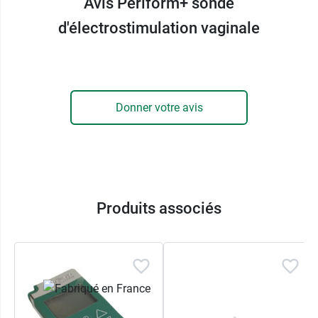
Avis Periform+ sonde
par la sonde Periform+ les assiste dans cette
prise de conscience de leur corps.
d'électrostimulation vaginale
La forme de la sonde, sans angle, est étudiée
pour une insertion douce. Elle n'empêche pas de
rester debout.
Donner votre avis
Dispositif médical.
Conditionnement :
vendue à l'unité
En cas d'incontinence légère, pensez aux
Produits associés
Serviettes pour fuites urinaires Molicare
pour
être sereine toute la journée.