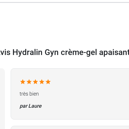
 sans rinçage.
vis Hydralin Gyn crème-gel apaisan
lin
au pouvoir apaisant en cas d'inconfort intime.
très bien
par Laure