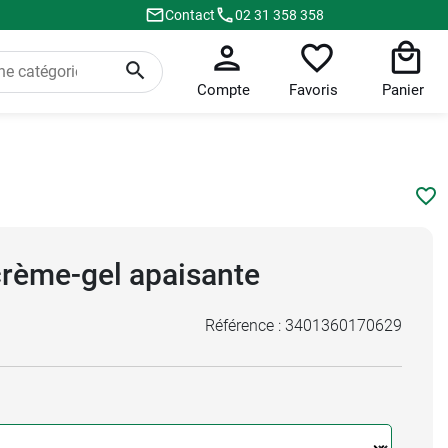
Contact
02 31 358 358
Compte
Favoris
Panier
crème-gel apaisante
Référence :
3401360170629