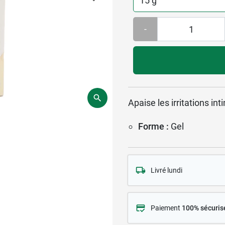
-
Apaise les irritations int
Forme :
Gel
Livré lundi
Paiement
100% sécuris