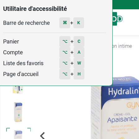
4,9
Voir les 58579 avis
Utilitaire d'accessibilité
Barre de recherche
Menu
+
⌘
K
Panier
+
⌥
C
Accueil
Santé
Problèmes féminins
Irritation intime
Compte
+
⌥
A
23
Liste des favoris
+
⌥
W
Page d'accueil
+
⌥
H