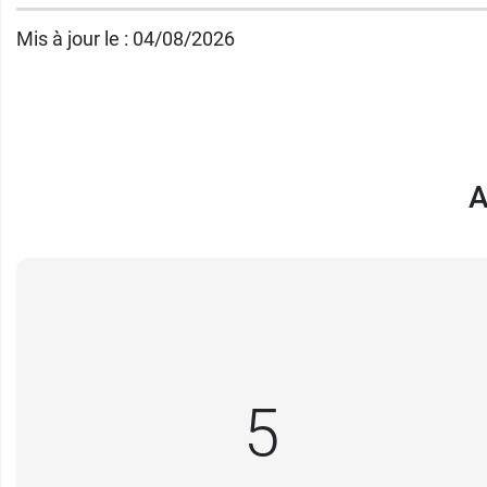
S'applique sur la vulve (usage externe)
Caractéristiques
:
Mis à jour le : 04/08/2026
Hypoallergénique
Testé sous contrôle dermatologique
91% d'ingrédients d'origine naturelle
Testé sous contrôle gynécologique
A
Conditionnement
: Tube de 15 g ou de 35 g
Découvrez également le
gel lubrifiant Hydra
5