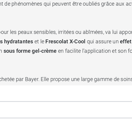
tant de phénomènes qui peuvent être oubliés grâce aux ac
pour les peaux sensibles, irritées ou abîmées, va lui appo
us hydratantes
et le
Frescolat X-Cool
qui assure un
effet
on
sous forme gel-crème
en facilite l’application et son 
achetée par Bayer. Elle propose une large gamme de soins i
filles.
rème-gel Hydralin Gyn ?
aire.