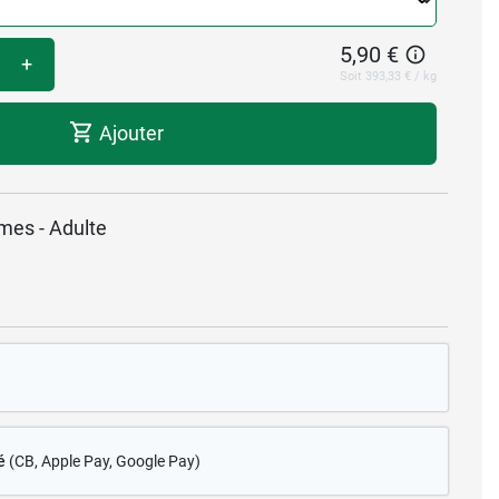
5,90 €
+
Soit 393,33 € / kg
Ajouter
imes - Adulte
é
(CB
, Apple Pay, Google Pay)