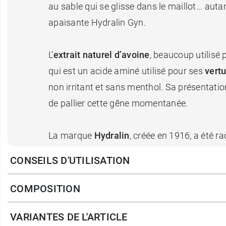
au sable qui se glisse dans le maillot... au
apaisante Hydralin Gyn.
L’
extrait naturel d’avoine
, beaucoup utilisé 
qui est un acide aminé utilisé pour ses
vert
non irritant et sans menthol. Sa présentati
de pallier cette gêne momentanée.
La marque
Hydralin
, créée en 1916, a été r
protéger l’intimité des femmes et des jeunes 
CONSEILS D'UTILISATION
Comment utilise-t-on la c
COMPOSITION
Peut s'utiliser aussi souvent que nécess
VARIANTES DE L'ARTICLE