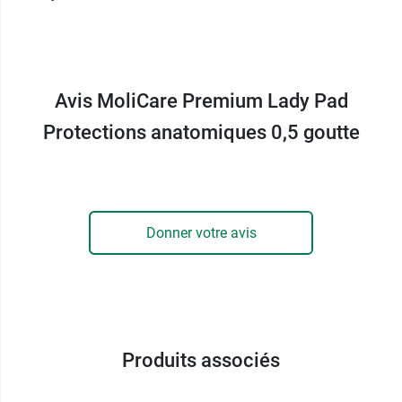
quasi immédiate grâce à son
absorption très
rapide
. Les
odeurs sont également neutralisées
pour une discrétion optimale, quelle que soit
votre situation.
Avis MoliCare Premium Lady Pad
Confort et hygiène avec la
Protections anatomiques 0,5 goutte
protection anatomique pour
femme Lady Pad Molicare
D'une texture très douce, cette
serviette
Donner votre avis
absorbante
respecte le pH physiologie de la
zone intime et laisse une
sensation de douceur
sur la peau
. Elle a d'ailleurs été testée
dermatologiquement. Souple et anatomique,
cette protection urinaire saura se montrer
discrète dans le sous-vêtement, se faisant
Produits associés
oublier, même pendant la marche ou l'activité
physique.