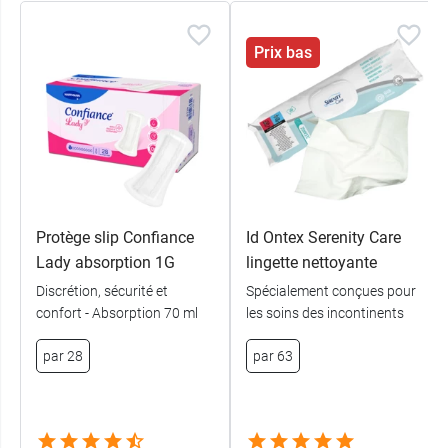
Pour une incontinence plus importante, vous
Prix bas
pourrez opter pour la
serviette urinaire Lady
Pad 5 Molicare Premium
.
Caractéristiques :
Dispositif médical de classe I
Pour fuites urinaires légères
Triple coussin absorbant
Protège slip Confiance
Id Ontex Serenity Care
Absorption 0,5 goutte : 70 ml
Lady absorption 1G
lingette nettoyante
Discrétion, sécurité et
Spécialement conçues pour
Conditionnement :
Sachet de 28 protections
confort - Absorption 70 ml
les soins des incontinents
anatomiques
par 28
par 63