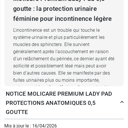
goutte : la protection urinaire
féminine pour incontinence légère
L'incontinence est un trouble qui touche le
système urinaire et plus particulièrement les
muscles des sphincters. Elle survient
généralement après l'accouchement en raison
d'un relâchement du périnée, ce dernier ayant été
sollicité et possiblement lésé mais peut avoir
bien d'autres causes. Elle se manifeste par des
fuites urinaires plus ou moins importante,
notamment lors d'un effort ou d'une contraction
NOTICE MOLICARE PREMIUM LADY PAD
de l'abdomen.
Cette
protection anatomique Lady Pad Molicare
PROTECTIONS ANATOMIQUES 0,5
Premium
dispose d'un coeur absorbant à trois
GOUTTE
couches qui capte les liquides et les retient loin
de la peau pour une
sensation de garde au sec
Mis à jour le : 16/04/2026