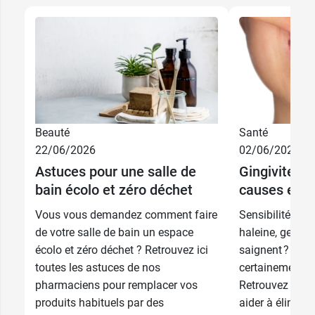
Beauté
Santé
22/06/2026
02/06/2026
4,99 €
75 ml
Astuces pour une salle de
Gingivite :
bain écolo et zéro déchet
causes et t
8,99 €
2 x 75 ml
Vous vous demandez comment faire
Sensibilité den
de votre salle de bain un espace
haleine, genciv
écolo et zéro déchet ? Retrouvez ici
saignent ? Vou
toutes les astuces de nos
certainement d’
pharmaciens pour remplacer vos
Retrouvez nos 
produits habituels par des
aider à élimine