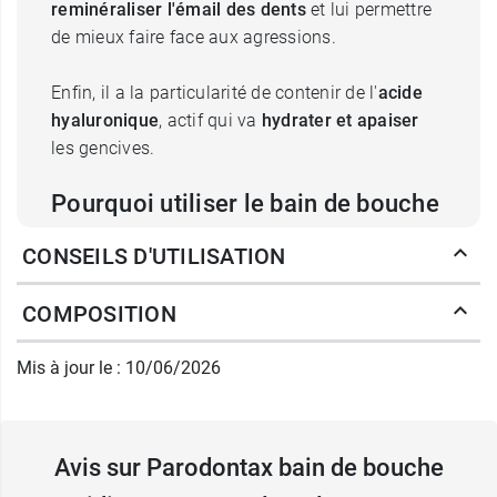
reminéraliser l'émail des dents
et lui permettre
de mieux faire face aux agressions.
Enfin, il a la particularité de contenir de l'
acide
hyaluronique
, actif qui va
hydrater et apaiser
les gencives.
Pourquoi utiliser le bain de bouche
quotidien Parodontax ?
CONSEILS D'UTILISATION
La
plaque dentaire
est l'une des principales
COMPOSITION
causes de problèmes bucco-dentaires. Elle
constitue ce dépôt blanchâtre qui se développe à
Mis à jour le : 10/06/2026
la surface des dents. Elle est notamment
constituée de bactéries. En proliférant à la
jonction de la gencive et de la dent, elles
suscitent une agression qui conduit à une
Avis sur Parodontax bain de bouche
inflammation des gencives
. Elles sécrètent des