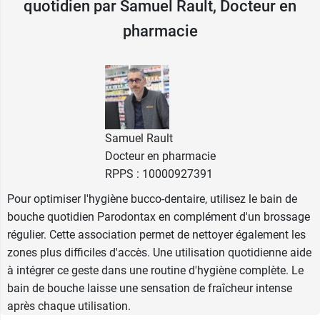
quotidien par Samuel Rault, Docteur en
acides qui attaquent l'émail dentaire, provoquant
les
caries
. Enfin, la plaque dentaire va durcir au
pharmacie
contact de la salive et devenir le
tartre
. Il faut
donc éliminer très régulièrement la plaque
dentaire, grâce au brossage des dents. Ce geste,
fondamental, peut s'avérer insuffisant et être
complété par l'utilisation de solutions adaptées,
notamment le bain de bouche, qui permet
Samuel Rault
d'atteindre les endroits difficiles d'accès.
Docteur en pharmacie
RPPS : 10000927391
Pour les gencives qui saignent, Parodontax a
Pour optimiser l'hygiène bucco-dentaire, utilisez le bain de
mis au point le
dentifrice Réparation active
bouche quotidien Parodontax en complément d'un brossage
gencives
.
régulier. Cette association permet de nettoyer également les
zones plus difficiles d'accès. Une utilisation quotidienne aide
Conditionnement :
flacon de 500 ml
à intégrer ce geste dans une routine d'hygiène complète. Le
bain de bouche laisse une sensation de fraîcheur intense
après chaque utilisation.