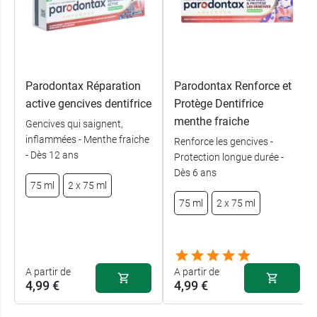
Parodontax Réparation
Parodontax Renforce et
active gencives dentifrice
Protège Dentifrice
menthe fraiche
Gencives qui saignent,
inflammées - Menthe fraiche
Renforce les gencives -
- Dès 12 ans
Protection longue durée -
Dès 6 ans
75 ml
2 x 75 ml
75 ml
2 x 75 ml
A partir de
A partir de
4,99 €
4,99 €