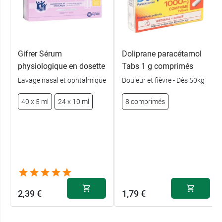
Gifrer Sérum
Doliprane paracétamol
physiologique en dosette
Tabs 1 g comprimés
Lavage nasal et ophtalmique
Douleur et fièvre - Dès 50kg
40 x 5 ml
24 x 10 ml
8 comprimés
2,39 €
1,79 €