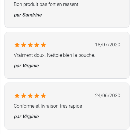
Sans alcool
Bon produit pas fort en ressenti
par Sandrine
Conditionnement :
Flacon de 500 ml à l'unité
18/07/2020
Vraiment doux. Nettoie bien la bouche.
par Virginie
24/06/2020
Conforme et livraison très rapide
par Virginie