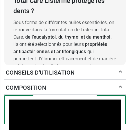
Total Care Listerine protège les
dents ?
Sous forme de différentes huiles essentielles, on
retrouve dans la formulation de Listerine Total
Care,
de l’eucalyptol, du thymol et du menthol
.
Ils ont été sélectionnés pour leurs
propriétés
antibactériennes et antifongiques
qui
permettent d’éliminer efficacement et de manière
totalement naturelle les micro-organismes
CONSEILS D'UTILISATION
composant la plaque dentaire.
Du
salicylate de méthyle
est également présent
COMPOSITION
afin d’apporter ses
vertus anti-inflammatoires
idéales lorsque la plaque dentaire a déjà
commencé à avoir des répercussions
douloureuses sur vos gencives.