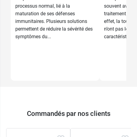
bouchon doseur
processus normal, lié à la
souvent avant d
maturation de ses défenses
traitement pour
Pour les fumeurs qui souhaitent se défaire de
immunitaires. Plusieurs solutions
effet, la toux s
leur addiction,
EG Laboratoire
conçoit des
permettent de réduire la sévérité des
n’ont pas les 
médicaments adaptés, comme le
spray menthe
symptômes du...
caractéristiques
EG 1 mg/dose
.
Retrouvez également
Oxomémazine EG sirop
antitussif
avec du saccharose.
Commandés par nos clients