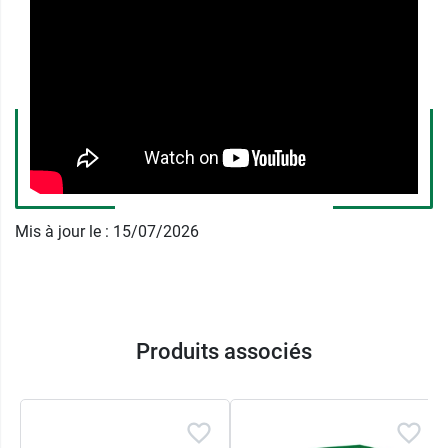
dose est de 5 ml de solution buvable par
prise, 2 à 3 fois par jour ;
Enfants de 20 à 30 kg (soit 6 à 10 ans) : la
dose est de 10 ml de solution par prise, 2 à
3 fois par jour ;
Enfants de 30 à 40 kg (soit 10 à 12 ans) : la
dose est de 10 ml de solution buvable par
prise, 3 à 4 fois par jour.
Le renouvellement des prises est purement
Mis à jour le : 15/07/2026
indicatif et ne doit être activé qu'en cas de
besoin, en respectant bien le délai de 4 heures
minimum entre chaque. En prise orale, le dosage
se fait à l'aide du bouchon doseur. La durée du
traitement, quant à elle, doit être limitée à
Produits associés
quelques jours.
Précautions d'emploi