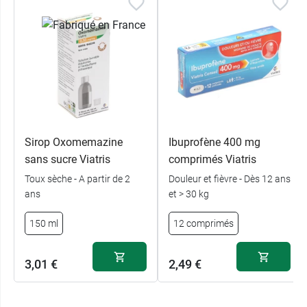
Sirop Oxomemazine
Ibuprofène 400 mg
sans sucre Viatris
comprimés Viatris
Toux sèche - A partir de 2
Douleur et fièvre - Dès 12 ans
ans
et > 30 kg
150 ml
12 comprimés
3,01 €
2,49 €