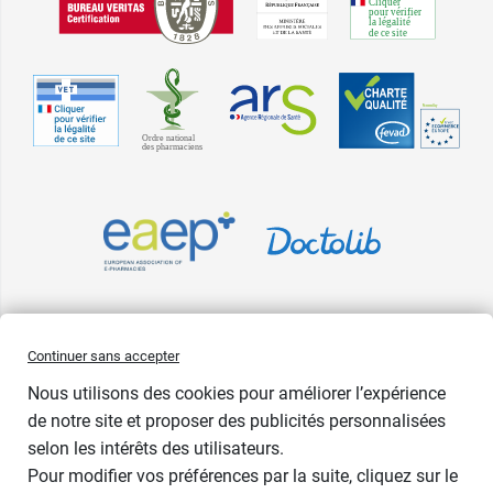
Pharma GDD adhère à la Fédération du e-commerce et de la vente à
Continuer sans accepter
distance (Fevad) et à sa charte qualité. La Fevad est membre du réseau
Nous utilisons des cookies pour améliorer l’expérience
européen Ecommerce Europe Trustmark.
de notre site et proposer des publicités personnalisées
Accessibilité
: partiellement conforme
selon les intérêts des utilisateurs.
Pour modifier vos préférences par la suite, cliquez sur le