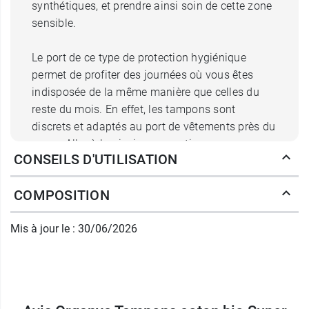
synthétiques, et prendre ainsi soin de cette zone
sensible.
Le port de ce type de protection hygiénique
permet de profiter des journées où vous êtes
indisposée de la même manière que celles du
reste du mois. En effet, les tampons sont
discrets et adaptés au port de vêtements près du
corps. Aller à la piscine, ou pratiquer un
CONSEILS D'UTILISATION
sport devient également possible, et n'est pas
source de stress ou d'inconfort.
COMPOSITION
Les tampons coton bio Super
Organyc
offrent
Mis à jour le : 30/06/2026
une
protection optimale
pour les flux abondants,
tout en assurant
confort
et
fraîcheur
, pour une
période menstruelle simple et pratique à gérer. Ils
sont
sans applicateur
et leur format discret
permet de les emporter facilement dans une