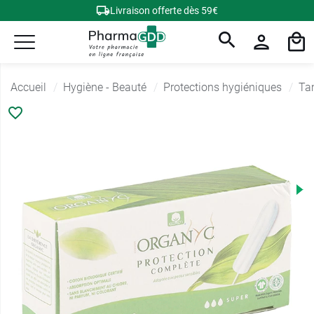
Livraison offerte dès 59€
Accueil
Hygiène - Beauté
Protections hygiéniques
Ta