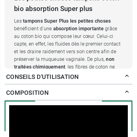
bio absorption Super plus
Les
tampons Super Plus les petites choses
bénéficient d'une
absorption importante
grâce
au coton bio qui compose leur cœur. Celui-ci
capte, en effet, les fluides dès le premier contact
et les draine raidement vers son centre afin de
préserver la muqueuse vaginale. De plus,
non
traitées chimiquement
, les fibres de coton ne
sont ni allergisantes ni porteuses de
CONSEILS D'UTILISATION
perturbateurs endocriniens, susceptibles de
déranger le système hormonal. Ces tampons
COMPOSITION
hygiéniques apportent ainsi sérénité et confort.
Qui plus est, ils sont
sans applicateur
et donc
plus compacts et présentent l'avantage d'être
parfaitement adaptés à toutes les tenues, même
les plus moulantes, vous permettant de faire du