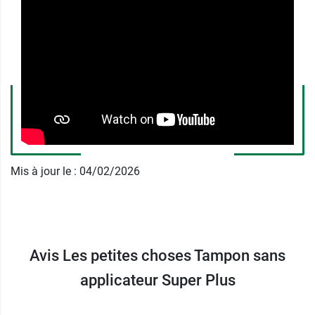
sport sans contrainte. Ils se retirent très
facilement grâce à leur cordon lui aussi en
coton
biologique
.
L'innovation brevetée Cottonlock est un voile de
sécurité intégral en coton qui garantit la sécurité
de l’utilisatrice en limitant le risque du
Syndrome
de Choc Toxique.
Du fait de leur qualité supérieure de rétention des
Mis à jour le : 04/02/2026
liquides, ces t
ampons hygiéniques sans
applicateur Super Plus
peuvent être gardés
jusqu'à 8 heures, au maximum.
Caractéristiques du tampon Super
Avis Les petites choses Tampon sans
plus Les petites choses
applicateur Super Plus
Innovation brevetée Cottonlock.
Naturellement absorbant.