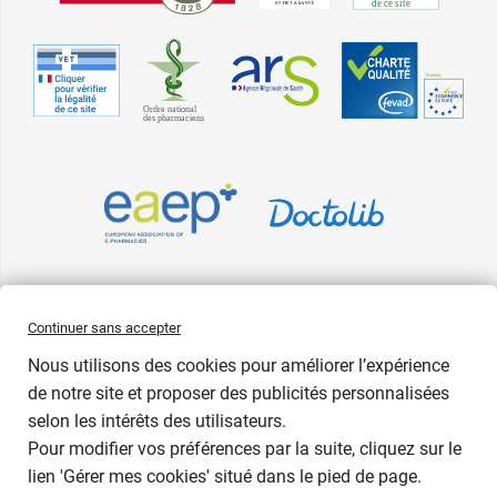
Pharma GDD adhère à la Fédération du e-commerce et de la vente à
Continuer sans accepter
distance (Fevad) et à sa charte qualité. La Fevad est membre du réseau
Nous utilisons des cookies pour améliorer l’expérience
européen Ecommerce Europe Trustmark.
de notre site et proposer des publicités personnalisées
Accessibilité
: partiellement conforme
selon les intérêts des utilisateurs.
Pour modifier vos préférences par la suite, cliquez sur le
lien 'Gérer mes cookies' situé dans le pied de page.
Contenance : par 15