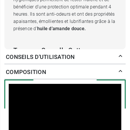
bénéficier d’une protection optimale pendant 4
heures. Ils sont anti-odeurs et ont des propriétés
apaisantes, émollientes et lubrifiantes grâce à la
présence d’
huile d’amande douce.
Tampons Saugella Cotton
CONSEILS D'UTILISATION
Touch pratique et confortables
COMPOSITION
Petits et discrets, ils s’insèrent facilement et
s’adaptent à votre morphologie pour un plus
grand confort. Ils sont vendus sans applicateur
et sont emballés dans des sachets individuels.
Ces
tampons Cotton Touch
peuvent s’emporter
facilement dans une poche de pantalon ou un
sac à main. Ils sont doux et agréables et ne
provoquent pas d’irritations comme ce pourrait