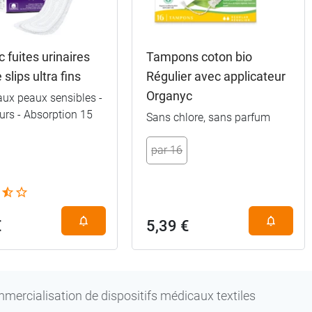
 fuites urinaires
Tampons coton bio
slips ultra fins
Régulier avec applicateur
Organyc
aux peaux sensibles -
urs - Absorption 15
Sans chlore, sans parfum
3,69 €
par 16
5,59 €
€
5,39 €
mmercialisation de dispositifs médicaux textiles