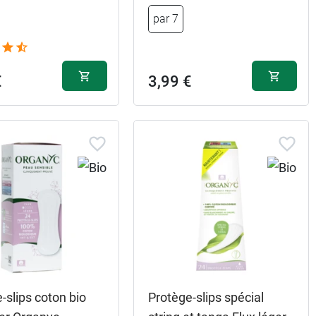
par 7
€
3,99 €
-slips coton bio
Protège-slips spécial