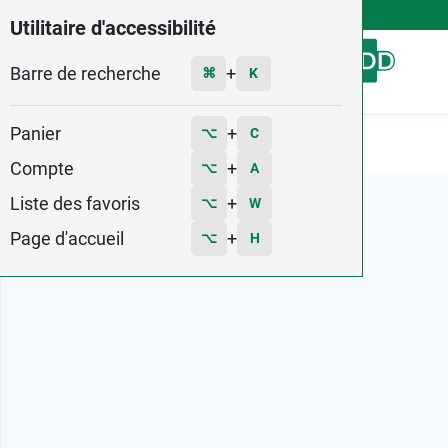
4,9
Voir les 58579 avis
Utilitaire d'accessibilité
Barre de recherche
Menu
+
⌘
K
Panier
+
⌥
C
Accueil
Marques
Organyc
Compte
+
⌥
A
Liste des favoris
+
⌥
W
Page d'accueil
+
⌥
H