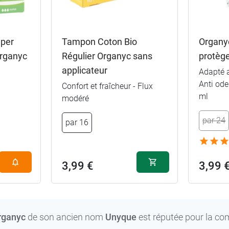
per
Tampon Coton Bio
Organyc
Organyc
Régulier Organyc sans
protège 
applicateur
Adapté 
Anti ode
Confort et fraîcheur - Flux
ml
modéré
par 24
par 24
par 16
par 48
3,99 €
3,99 
rganyc
de son ancien nom
Unyque
est réputée pour la co