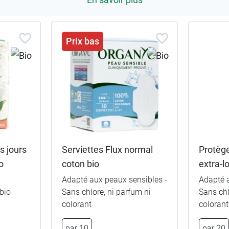
Prix bas
s jours
Serviettes Flux normal
Protège
o
coton bio
extra-l
Adapté aux peaux sensibles -
Adapté 
bio
Sans chlore, ni parfum ni
Sans chl
colorant
colorant
par 10
par 20