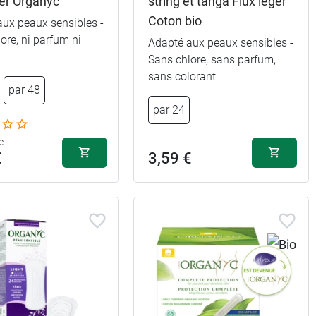
ger Organyc
string et tanga Flux léger
Coton bio
aux peaux sensibles -
ore, ni parfum ni
Adapté aux peaux sensibles -
Sans chlore, sans parfum,
sans colorant
par 48
par 24
e
€
3,59 €