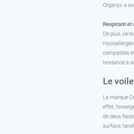
Organyc a sou
Respirant et
De plus, ce te
Hypoallergéni
compatible et
tendance à so
Le voil
La marque Org
effet, l’ense
de deux faces
surface, tand