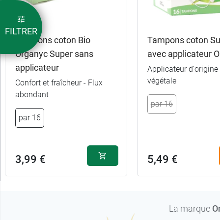
FILTRER
Tampons coton Bio
Tampons coton Su
Organyc Super sans
avec applicateur 
applicateur
Applicateur d'origine
végétale
Confort et fraîcheur - Flux
abondant
par 16
par 16
3,99 €
5,49 €
La marque
O