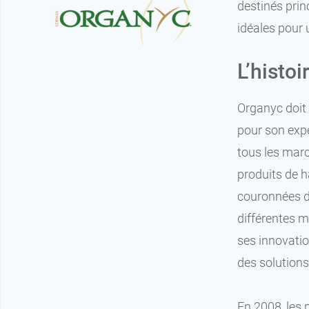
destinés prin
idéales pour 
L’histo
Organyc doit 
pour son expe
tous les marc
produits de ha
couronnées de
différentes 
ses innovatio
des solutions
En 2008, les 