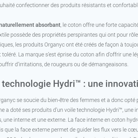
haité confectionner des produits résistants et confortable
 naturellement absorbant
, le coton offre une forte capaci
xtile possède des propriétés perspirantes qui ont pour rôle de
ques, les produits Organyc ont été créés de façon à touj
 toléré. La marque s’est éprise du coton afin d’offrir une 
uffrir d’irritations, de rougeurs ou de démangeaisons.
e technologie Hydri™ : une innovat
anyc se soucie du bien-être des femmes et a donc opté p
igne a doté ses produits d’un voile technologie Hydri™, une
, une interne et une externe. La face interne en coton hydro
is que la face externe permet de guider les flux vers le cœ