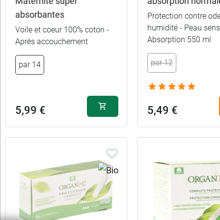
Maternité super
absorption normal
absorbantes
Protection contre ode
humidité - Peau sensi
Voile et coeur 100% coton -
Absorption 550 ml
Après accouchement
par 12
par 14
5,99 €
5,49 €