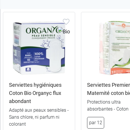
Trier
les
produits
Trier
Par défaut
trer
es
ltats
Serviettes hygiéniques
Serviettes Premier
15
Coton Bio Organyc flux
Maternité coton bi
uits)
abondant
Protections ultra
absorbantes - Coton 
Catégories
Adapté aux peaux sensibles -
Sans chlore, ni parfum ni
par 12
colorant
Sous-