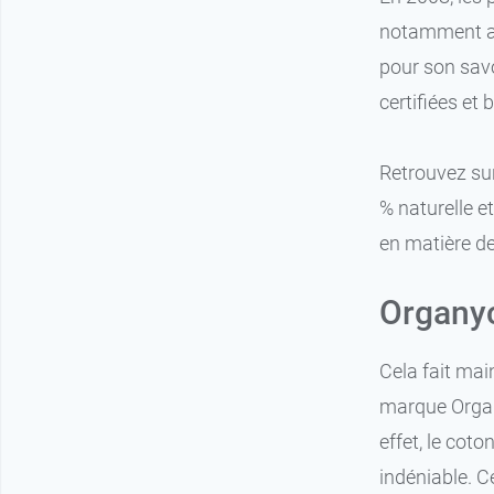
notamment a
pour son savo
certifiées et 
Retrouvez su
% naturelle e
en matière d
Organyc
Cela fait mai
marque Organy
effet, le coto
indéniable. C