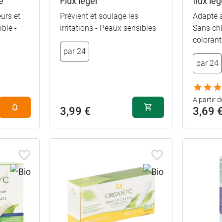
e
Flux léger
flux lé
urs et
Prévient et soulage les
Adapté 
ble -
irritations - Peaux sensibles
Sans chl
colorant
par 24
par 24
A partir d
3,99 €
3,69 