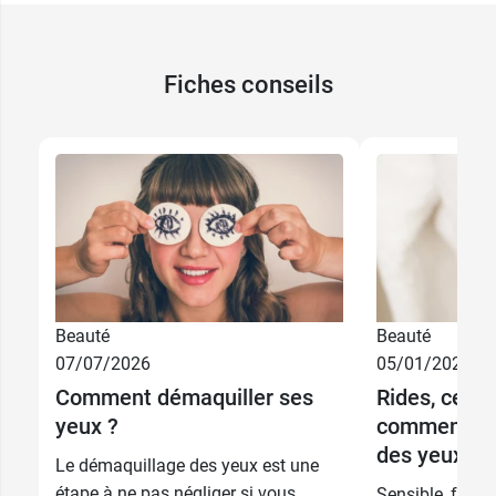
Fiches conseils
Beauté
Beauté
07/07/2026
05/01/2026
Comment démaquiller ses
Rides, cerne
16,89 €
15 capsules
yeux ?
comment cho
2 x 15
des yeux ?
30,89 €
Le démaquillage des yeux est une
capsules
étape à ne pas négliger si vous
Sensible, fragil