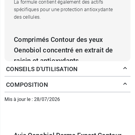
La formule contient également des actifs
spécifiques pour une protection antioxydante
des cellules.
Comprimés Contour des yeux
Oenobiol concentré en extrait de
raisin et antioxydants
CONSEILS D'UTILISATION
Marc de raisin
: actif Oenobiol exclusif
développé par la recherche Oenobiol. Issu d'un
COMPOSITION
approvisionnement local en France et d'une
approche durable, sélectionné pour sa
Mis à jour le : 28/07/2026
composition en polyphénols et testé
scientifiquement.
Zinc et vitamine B2
: contribuent au maintien
d'une peau normale.
Extrait de pépin de raisin
: issu de raisins