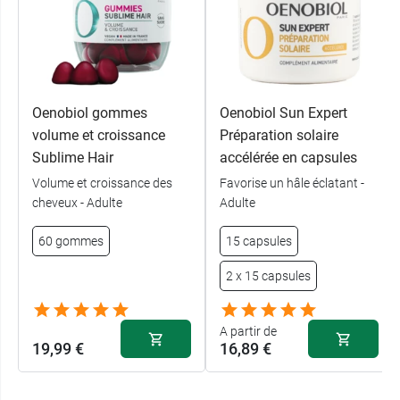
Fabricant
OENOBIOL
82 avenue Raspail
94250 Gentilly
France
Oenobiol gommes
Oenobiol Sun Expert
volume et croissance
Préparation solaire
Sublime Hair
accélérée en capsules
Volume et croissance des
Favorise un hâle éclatant -
cheveux - Adulte
Adulte
60 gommes
15 capsules
2 x 15 capsules
A partir de
19,99 €
16,89 €