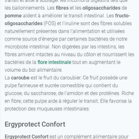
transit et aide à soulager les inconforts digestifs tels que
les ballonnements. Les
fibres
et les
oligosaccharides
de
pomme
aident à améliorer le transit intestinal. Les
fructo-
oligosaccharides
(FOS) et l'inuline sont des fibres solubles
naturellement présentes dans l'alimentation et utilisées
comme source d'énergie par certaines bactéries de notre
microbiote intestinal. Non digérées par les intestins, les
fibres arrivent intactes au niveau du côlon et nourrissent les
bactéries de la
flore intestinale
tout en augmentant le
volume du bol alimentaire.
La
caroube
est le fruit du caroubier. Ce fruit possède une
pulpe farineuse et sucrée comestible qui contient du
glucose, du saccharose, de l'amidon et des protéines. Riche
en fibre, cette pulpe aide à réguler le transit. Elle favorise la
protection des muqueuses intestinales.
Ergyprotect Confort
Ergyprotect Confort
est un complément alimentaire pour