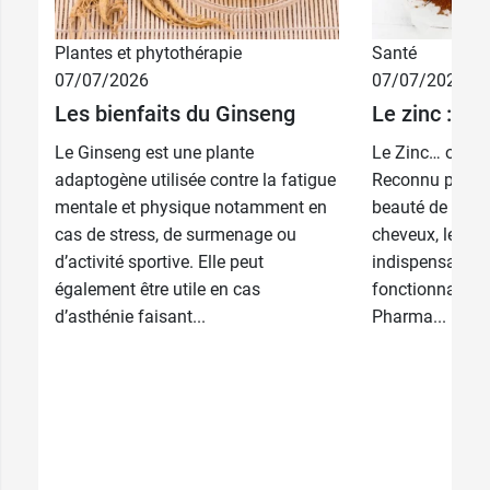
Plantes et phytothérapie
Santé
07/07/2026
07/07/2026
Les bienfaits du Ginseng
Le zinc : à q
Le Ginseng est une plante
Le Zinc… oui, m
adaptogène utilisée contre la fatigue
Reconnu pour s
mentale et physique notamment en
beauté de la pe
cas de stress, de surmenage ou
cheveux, le zin
d’activité sportive. Elle peut
indispensable 
également être utile en cas
fonctionnalité
d’asthénie faisant...
Pharma...