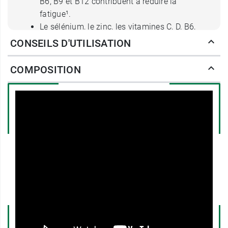
B6, B9 et B12 contribuent à réduire la
fatigue¹.
Le sélénium, le zinc, les vitamines C, D, B6,
B9 et B12 contribuent au fonctionnement
CONSEILS D'UTILISATION
normal du système immunitaire².
Le magnésium et les vitamines C, B1, B2, B3,
COMPOSITION
B6, B8, B12 contribuent à un métabolisme
énergétique normal.
Laboratoire français.
Posologie de Normalite 1000
gélules anti fatigue
1 à 2 gélules par jour le matin de préférence.
Programme renouvelable de 1 mois.
Déconseillé aux personnes sous traitement
antidiabétique (l'avis d'un professionnel de
santé est recommandé).