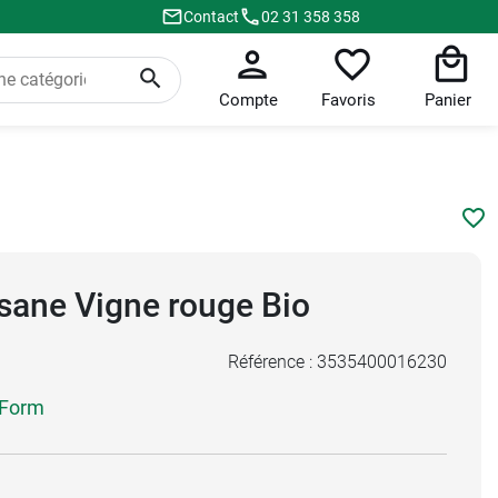
Contact
02 31 358 358
Compte
Favoris
Panier
isane Vigne rouge Bio
Référence :
3535400016230
 Form