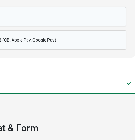
é
(CB
, Apple Pay, Google Pay)
at & Form