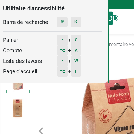
4,9
Voir les 58579 avis
Utilitaire d'accessibilité
Barre de recherche
Menu
+
⌘
K
Panier
+
⌥
C
Accueil
Santé
Circulation
Complément alimentaire ve
Compte
+
⌥
A
1
Liste des favoris
+
⌥
W
Page d'accueil
+
⌥
H