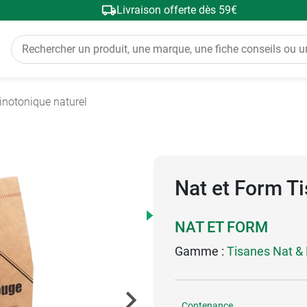
Livraison offerte dès 59€
inotonique naturel
Nat et Form T
NAT ET FORM
Gamme :
Tisanes Nat &
Contenance