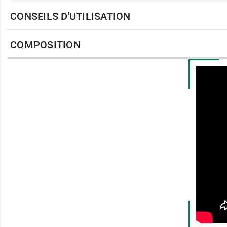
CONSEILS D'UTILISATION
Fabricant
NATEFORME
COMPOSITION
ZA de kerloudan
56270 PLOEMEUR FRANCE
France
+33 297 863 379