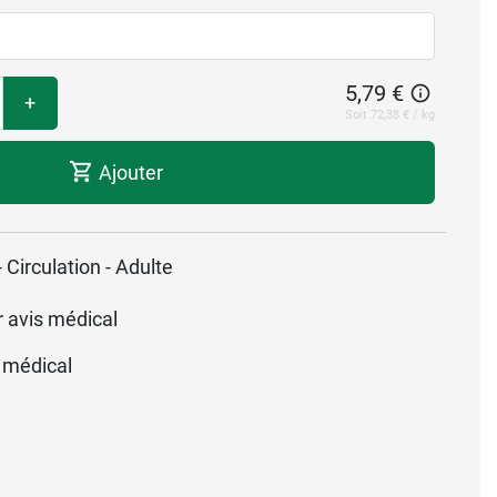
5,79 €
+
Soit 72,38 € / kg
Ajouter
- Circulation - Adulte
r avis médical
 médical