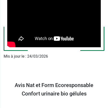
Découvrez les différents compléments proposés
par la marque, par exemple les
gélules Nat &
Form Immunité à l'échinacée bio
.
Fabricant
NATEFORME
ZA de kerloudan
56270 PLOEMEUR FRANCE
Mis à jour le : 24/03/2026
France
+33 297 863 379
Avis Nat et Form Ecoresponsable
Confort urinaire bio gélules