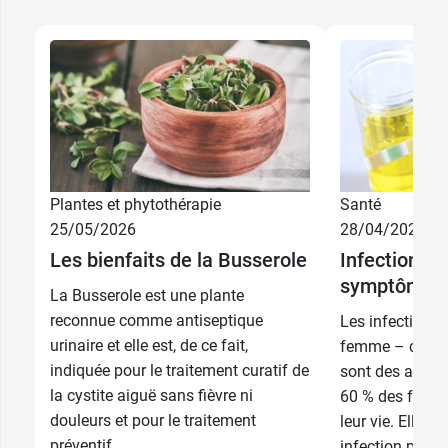
Plantes et phytothérapie
Santé
25/05/2026
28/04/2026
Les bienfaits de la Busserole
Infection ur
symptômes 
La Busserole est une plante
reconnue comme antiseptique
Les infections 
urinaire et elle est, de ce fait,
femme – cystite
indiquée pour le traitement curatif de
sont des affec
la cystite aiguë sans fièvre ni
60 % des femm
douleurs et pour le traitement
leur vie. Elles 
préventif...
infection par de