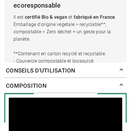
ecoresponsable
Il est
certifié Bio & vegan
et
fabriqué en France
.
Emballage d'origine végétale > recyclable**,
compostable = Zero déchet + un geste pour la
planète.
**Contenant en carton recyclé et recyclable.
- Couvercle compostable et biosourcé.
- Etiquette biosourcée (canne à sucre).
CONSEILS D'UTILISATION
L'initiative protect.
COMPOSITION
En choisissant ce produit, je participe à la
protection de l'environnement et à la défense
animale en soutenant des associations.
Conditionnement :
120 gélules d'origine
végétale. Poids net total : 39 g.