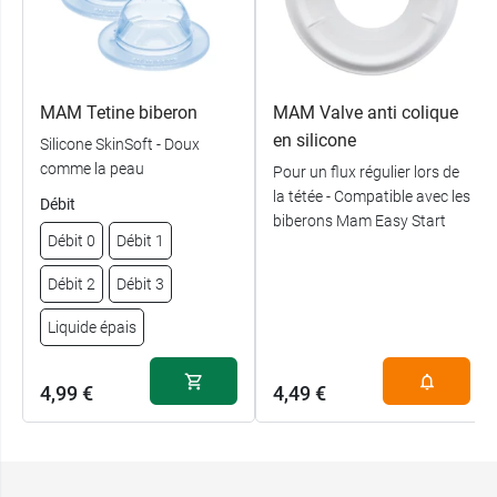
MAM Tetine biberon
MAM Valve anti colique
en silicone
Silicone SkinSoft - Doux
comme la peau
Pour un flux régulier lors de
la tétée - Compatible avec les
Débit
biberons Mam Easy Start
Débit 0
Débit 1
Débit 2
Débit 3
Liquide épais
4,99 €
4,49 €