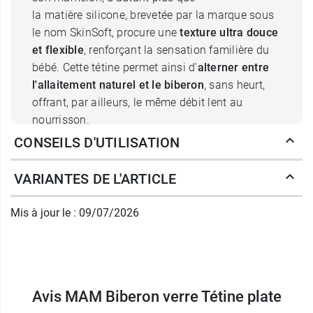
la matière silicone, brevetée par la marque sous
le nom SkinSoft, procure une
texture ultra douce
et flexible
, renforçant la sensation familière du
bébé. Cette tétine permet ainsi d'
alterner entre
l'allaitement naturel et le biberon
, sans heurt,
offrant, par ailleurs, le même débit lent au
nourrisson.
CONSEILS D'UTILISATION
Quels son les avantages du biberon
VARIANTES DE L'ARTICLE
en verre 170 ml MAM ?
La marque a sélectionné un verre premium pour
Mis à jour le : 09/07/2026
plusieurs raisons. La première est que sa haute
qualité lui permet de
résister à la chaleur et de
subir des chocs thermiques
importants sans
s'altérer. Vous pourrez, par exemple le passer
Avis MAM Biberon verre Tétine plate
sous l'eau froide même encore chaud, en toute
sécurité. La seconde raison de ce choix concerne