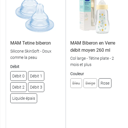
MAM Tetine biberon
MAM Biberon en Verre
débit moyen 260 ml
Silicone SkinSoft - Doux
comme la peau
Col large - Tétine plate - 2
mois et plus
Débit
Couleur
Débit 0
Débit 1
Bleu
Beige
Rose
Débit 2
Débit 3
Liquide épais