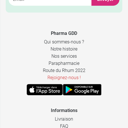
4,99 €
Débit 0
4,99 €
Débit 1
4,99 €
11,49 €
Pharma GDD
Débit 2
Bleu
Qui sommes-nous ?
4,99 €
11,49 €
Débit 3
Beige
Notre histoire
Nos services
Parapharmacie
4,99 €
11,29 €
Liquide épais
Rose
Route du Rhum 2022
Rejoignez-nous !
Informations
Livraison
FAQ