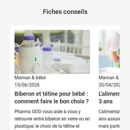
Fiches conseils
4,99 €
Débit 0
4,99 €
Débit 1
4,99 €
Débit 2
Maman & bébé
Maman & bébé
15/06/2026
20/04/2026
4,99 €
Débit 3
Biberon et tétine pour bébé :
L'alimentati
comment faire le bon choix ?
3 ans
4,99 €
Liquide épais
Pharma GDD vous aide à vous y
L’alimentation 
retrouver entre biberon en verre ou en
ans assure son
plastique, le choix de la tétine et
mais participe 