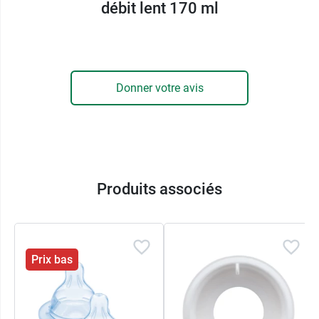
débit lent 170 ml
ses qualités de neutralité, puisqu'il n'absorbe ni
les odeurs, ni la couleur des aliments avec
lesquels il est en contact. Il suffira de le nettoyer
après chaque utilisation pour qu'il retrouve sa
nature originelle. La large ouverture de son col
Donner votre avis
facilite, d'ailleurs son nettoyage avec le
goupillon biberon et tétine MAM
et son
remplissage. Il peut être aussi lavé au lave
vaisselle et stérilisé à de hautes températures.
Produits associés
Motifs selon disponibilité
Conditionnement :
Vendu à l'unité
Prix bas