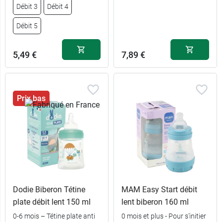
7,99 €
6,49 €
Beige
Vert
Débit 3
Débit 4
Débit 5
5,49 €
7,89 €
Prix bas
Dodie Biberon Tétine
MAM Easy Start débit
5,49 €
Débit 1
plate débit lent 150 ml
lent biberon 160 ml
0-6 mois – Tétine plate anti
0 mois et plus - Pour s’initier
5,49 €
Débit 2