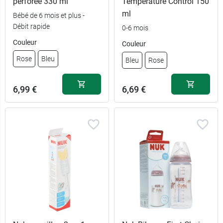
perforée 330 ml
Temperature Control 150
ml
Bébé de 6 mois et plus -
Débit rapide
0-6 mois
Couleur
Couleur
Rose
Bleu
Bleu
Rose
6,99 €
6,69 €