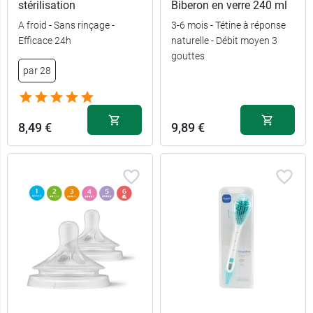
stérilisation
Biberon en verre 240 ml
4,99 €
Débit 1
A froid - Sans rinçage -
3-6 mois - Tétine à réponse
Efficace 24h
naturelle - Débit moyen 3
4,99 €
Débit 2
gouttes
par 28
4,99 €
Débit 3
4,99 €
Liquide épais
8,49 €
9,89 €