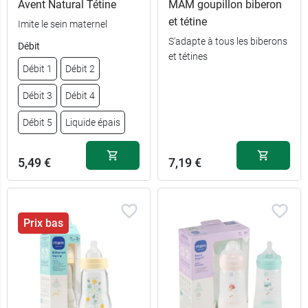
Avent Natural Tétine
MAM goupillon biberon
et tétine
Imite le sein maternel
S'adapte à tous les biberons
Débit
et tétines
Débit 1
Débit 2
Débit 3
Débit 4
Débit 5
Liquide épais
5,49 €
7,19 €
Prix bas
5,49 €
Débit 1