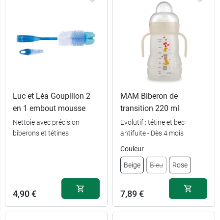
Luc et Léa Goupillon 2
MAM Biberon de
5,48 €
Débit 1
en 1 embout mousse
transition 220 ml
Nettoie avec précision
Evolutif : tétine et bec
5,48 €
Débit 2
biberons et tétines
antifuite - Dès 4 mois
Couleur
5,48 €
10,99 €
Débit 3
Beige
Beige
Bleu
Rose
5,59 €
10,99 €
Débit 4
Vert
4,90 €
7,89 €