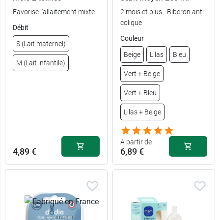
Favorise l'allaitement mixte
2 mois et plus - Biberon anti
colique
Débit
Couleur
8,99 €
4,99 €
Biche
Rose
S (Lait maternel)
Beige
Lilas
Bleu
M (Lait infantile)
9,89 €
4,49 €
Paris
Vert
Vert + Beige
Vert + Bleu
Lilas + Beige
A partir de
4,89 €
6,89 €