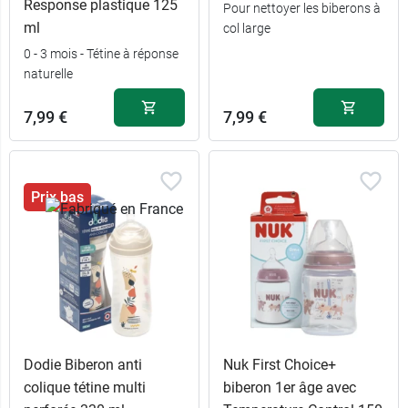
Response plastique 125
Pour nettoyer les biberons à
ml
col large
0 - 3 mois - Tétine à réponse
naturelle
7,99 €
7,99 €
Prix bas
Dodie Biberon anti
Nuk First Choice+
colique tétine multi
biberon 1er âge avec