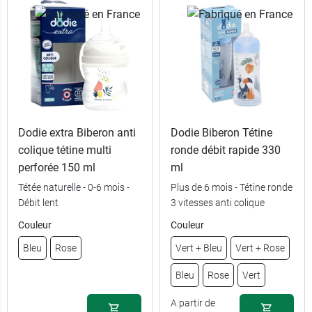
Dodie extra Biberon anti
Dodie Biberon Tétine
colique tétine multi
ronde débit rapide 330
perforée 150 ml
ml
Tétée naturelle - 0-6 mois -
Plus de 6 mois - Tétine ronde
M (Lait
4,89 €
Débit lent
3 vitesses anti colique
infantile)
Couleur
Couleur
XL (Lait avec
4,89 €
céréales)
Bleu
Rose
Vert + Bleu
Vert + Rose
Bleu
Rose
Vert
A partir de