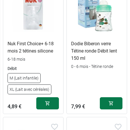
Nuk First Choice+ 6-18
Dodie Biberon verre
mois 2 tétines silicone
Tétine ronde Débit lent
150 ml
6-18 mois
0 - 6 mois - Tétine ronde
Débit
M (Lait infantile)
XL (Lait avec céréales)
4,89 €
7,99 €