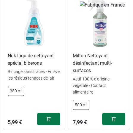
Nuk Liquide nettoyant
Milton Nettoyant
spécial biberons
désinfectant multi-
surfaces
Rinçage sans traces - Enlève
les résidus tenaces de lait
Actif 100 % d'origine
végétale - Contact
380 ml
alimentaire
11,49 €
14,89 €
Bleu
Vert + Beige
500 ml
11,49 €
15,39 €
Beige
Lilas + Beige
5,99 €
7,99 €
11,29 €
15,39 €
Rose
Vert + Bleu