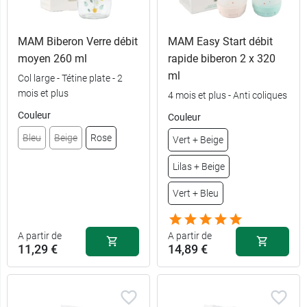
5,49 €
Débit 2
MAM Biberon Verre débit
MAM Easy Start débit
5,49 €
Débit 3
moyen 260 ml
rapide biberon 2 x 320
ml
Col large - Tétine plate - 2
5,49 €
Débit 4
mois et plus
4 mois et plus - Anti coliques
Couleur
Couleur
5,49 €
Débit 5
Bleu
Beige
Rose
Vert + Beige
5,49 €
Liquide épais
Lilas + Beige
Vert + Bleu
A partir de
A partir de
11,29 €
14,89 €