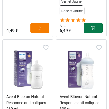
Vert et Jaune
Rose et Jaune
A partir de
4,49 €
6,49 €
6,49 €
Vert
6,49 €
Rose
Avent Biberon Natural
Avent Biberon Natural
6,49 €
Bleu
Response anti coliques
Response anti coliques
260 ml
330 ml