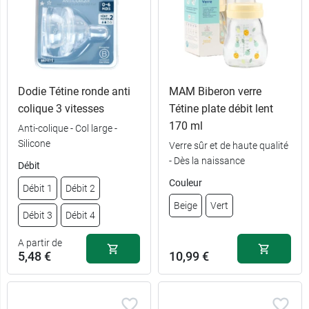
Dodie Tétine ronde anti
MAM Biberon verre
6,89 €
Beige
colique 3 vitesses
Tétine plate débit lent
170 ml
Anti-colique - Col large -
6,89 €
Lilas
Silicone
Verre sûr et de haute qualité
- Dès la naissance
Débit
6,89 €
Bleu
Couleur
Débit 1
Débit 2
Beige
Vert
13,79 €
Vert + Beige
Débit 3
Débit 4
S (Lait
4,89 €
A partir de
13,59 €
Vert + Bleu
maternel)
5,48 €
10,99 €
M (Lait
4,89 €
13,59 €
Lilas + Beige
infantile)