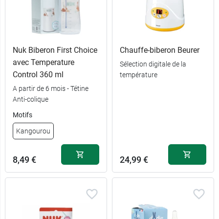
Nuk Biberon First Choice
Chauffe-biberon Beurer
avec Temperature
Sélection digitale de la
Control 360 ml
température
A partir de 6 mois - Tétine
Anti-colique
6,99 €
Paris
Motifs
6,99 €
Biche
Kangourou
8,49 €
24,99 €