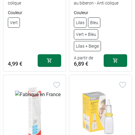
colique
au biberon - Anti colique
Couleur
Couleur
5,49 €
Débit 3
Vert
Lilas
Bleu
5,49 €
Débit 4
Vert + Bleu
5,49 €
Débit 5
Lilas + Beige
A partir de
4,99 €
6,89 €