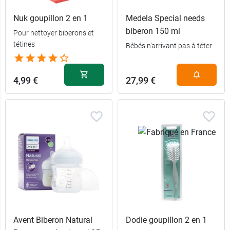
Nuk goupillon 2 en 1
Medela Special needs
biberon 150 ml
Pour nettoyer biberons et
tétines
Bébés n’arrivant pas à téter
6,89 €
Lilas
6,89 €
Bleu
4,99 €
27,99 €
12,99 €
Vert + Bleu
12,99 €
Lilas + Beige
Avent Biberon Natural
Dodie goupillon 2 en 1