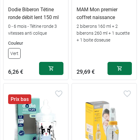
Dodie Biberon Tétine
MAM Mon premier
ronde débit lent 150 ml
coffret naissance
0 - 6 mois - Tétine ronde 3
2 biberons 160 ml + 2
vitesses anti colique
biberons 260 ml + 1 sucette
6,99 €
Bleu
+ 1 boite doseuse
Couleur
Vert
6,99 €
Rose
6,26 €
29,69 €
Prix bas