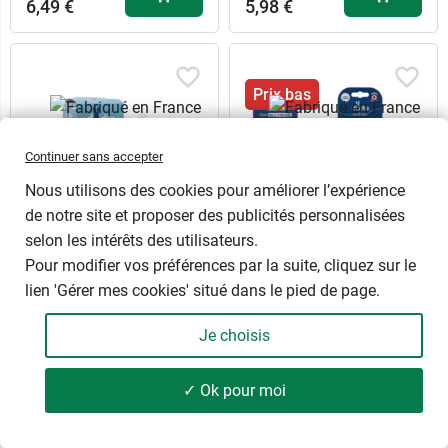
6,49 €
5,98 €
Prix bas
Continuer sans accepter
Nous utilisons des cookies pour améliorer l’expérience
de notre site et proposer des publicités personnalisées
selon les intérêts des utilisateurs.
Pour modifier vos préférences par la suite, cliquez sur le
12,99 €
Vert + Bleu
Dodie Biberon Tétine
Dodie Tétine multi
lien 'Gérer mes cookies' situé dans le pied de page.
ronde débit moyen 270
perforée anti colique
12,99 €
Vert + Rose
ml
Tétée naturelle - Avec bague
Je choisis
de serrage intégrée
0 - 6 mois - Tétine ronde 3
5,98 €
Bleu
vitesses anti colique
Débit
✓ Ok pour moi
Couleur
52 produits
FILTRER
Débit 1
Débit 2
6,49 €
5,98 €
Bleu
Rose
Vert