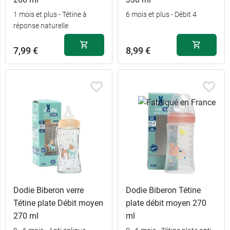
6,49 €
Lilas
1 mois et plus - Tétine à
6 mois et plus - Débit 4
réponse naturelle
6,49 €
Beige
7,99 €
8,99 €
6,49 €
Jaune
12,49 €
Vert et Jaune
12,49 €
Rose et Jaune
Dodie Biberon verre
Dodie Biberon Tétine
Tétine plate Débit moyen
plate débit moyen 270
270 ml
ml