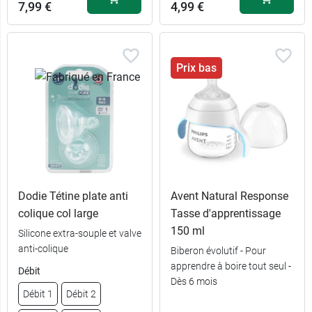
7,99 €
4,99 €
Prix bas
12,99 €
Vert + Rose
Dodie Tétine plate anti
Avent Natural Response
12,99 €
Vert + Bleu
colique col large
Tasse d'apprentissage
150 ml
Silicone extra-souple et valve
7,99 €
6,49 €
Bleu
Bleu
anti-colique
Biberon évolutif - Pour
apprendre à boire tout seul -
Débit
Dès 6 mois
7,99 €
4,99 €
Lilas
Rose
Débit 1
Débit 2