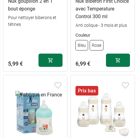
Nuk goupillon 2 en 1
Nuk Biberon First Choice
bout éponge
avec Temperature
Control 300 ml
Pour nettoyer biberons et
tétines
Anti colique - 3 mois et plus
Couleur
6,99 €
6,69 €
Rose
Bleu
Bleu
Rose
6,99 €
6,69 €
Bleu
Rose
5,99 €
6,99 €
Prix bas