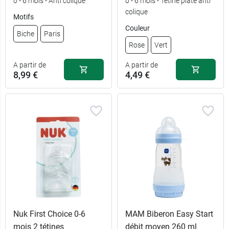
0 - 6 mois - Anti colique
0 - 6 mois - Tétine plate anti
colique
Motifs
Couleur
Biche
Paris
Rose
Vert
A partir de
A partir de
8,99 €
4,49 €
Nuk First Choice 0-6
MAM Biberon Easy Start
mois 2 tétines
débit moyen 260 ml