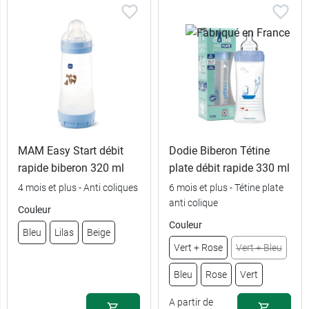
MAM Easy Start débit
Dodie Biberon Tétine
rapide biberon 320 ml
plate débit rapide 330 ml
7,89 €
Beige
4 mois et plus - Anti coliques
6 mois et plus - Tétine plate
anti colique
7,89 €
Couleur
Bleu
Couleur
Bleu
Lilas
Beige
7,89 €
Rose
Vert + Rose
Vert + Bleu
Bleu
Rose
Vert
A partir de