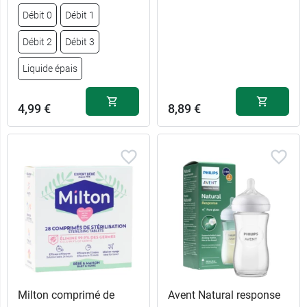
Débit 0
Débit 1
Débit 2
Débit 3
Liquide épais
4,99 €
8,89 €
4,99 €
Débit 0
Milton comprimé de
Avent Natural response