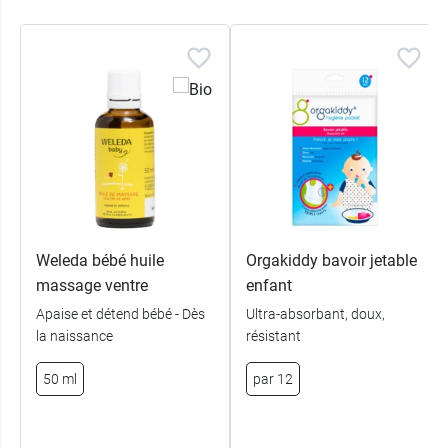
Conditionnement :
paquet de 2 valves
Weleda bébé huile
Orgakiddy bavoir jetable
massage ventre
enfant
Apaise et détend bébé - Dès
Ultra-absorbant, doux,
la naissance
résistant
50 ml
par 12