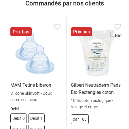
Commandés par nos clients
Prix bas
Prix bas
MAM Tetine biberon
Gilbert Neutraderm Pads
Bio Rectangles coton
Silicone SkinSoft - Doux
comme la peau
100% coton biologique -
Visage et corps
Débit
Débit 0
Débit 1
par 180