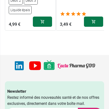
Débit 2
Débit 3
Liquide épais
4,99 €
3,49 €
4,99 €
Débit 0
Newsletter
Restez informé des nouveautés santé et de nos offres
4,99 €
Débit 1
exclusives, directement dans votre boîte mail.