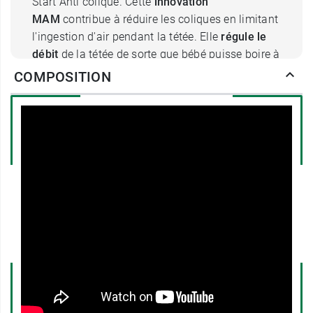
Start Anti colique. Cette
innovation
MAM
contribue à réduire les coliques en limitant
l'ingestion d'air pendant la tétée. Elle
régule le
débit
de la tétée de sorte que bébé puisse boire à
son rythme, sans avaler l'air. Ingénieuse, elle
COMPOSITION
diminue les régurgitations
et contribue à
prévenir les gaz et les ballonnements, pour que
la prise du biberon reste un moment de partage
et de complicité en toute sérénité. Pour plus de
praticité au quotidien, la valve anti colique MAM
se retire et se remet en place en un tour de main
grâce à ses
trois raccords
. Un vrai jeu d'enfant.
Qui plus est, sa forme arrondie facilite son
nettoyage.
Insérée dans un biberon MAM Easy Start Anti
colique, la valve anti colique MAM réduit les
symptômes associés à la colique et rend les