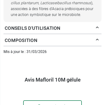
cillus plantarum
,
Lacticaseibacillus rhamnosus
),
associées à des fibres d'Acacia prébioiques pour
une action symbiotique sur le microbiote.
Les souches, aux effets documentés, sont
CONSEILS D'UTILISATION
rigoureusement sélectionnés pour contribuer à
l'
équilibre de la flore intestinale
. Elles ont aussi
COMPOSITION
une stabilité garantie, même à température
ambiante, dans leur emballage d'origine.
Mis à jour le : 31/03/2026
Conditionnement :
Boite de 30 gélules
Pour favoriser le transit, le laboratoire Ineldea
vous propose les
Avis Mafloril 10M gélule
gélules Transiregul aux fibres
d'inuline de chicorée
.
Fabricant
INELDEA