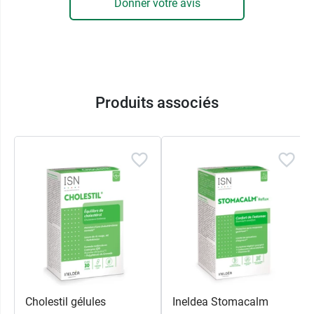
Donner votre avis
ZI de Carros, 10ème Rue - 4ème Avenue,
06511 CARROS Cedex
France
04 92 02 02 22
Produits associés
Cholestil gélules
Ineldea Stomacalm