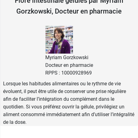
Flore intestinale gélules par Myriam
épithéliales pour une bonne colonisation
Gorzkowski, Docteur en pharmacie
intestinale.
Une
gélule végétale
, des formules de haute
qualité pour le bien-être de tous.
L'expert du microbiote
Gélules végétales.
Myriam Gorzkowski
Docteur en pharmacie
Produit en France.
RPPS : 10000928969
Posologie d'Ultrabiotique Equilibre
Lorsque les habitudes alimentaires ou le rythme de vie
évoluent, il peut être utile de conserver une prise régulière
flore intestinale
afin de faciliter l’intégration du complément dans le
1 gélule par jour à avaler avec un verre d'eau,
quotidien. Si vous préférez ouvrir la gélule, privilégiez un
de préférence pendant un repas.
aliment consommé immédiatement afin d’utiliser l’intégralité
Il est possible d'ouvrir la gélule et de mélanger la
de la dose.
poudre à l'alimentation (compote, yaourt...)