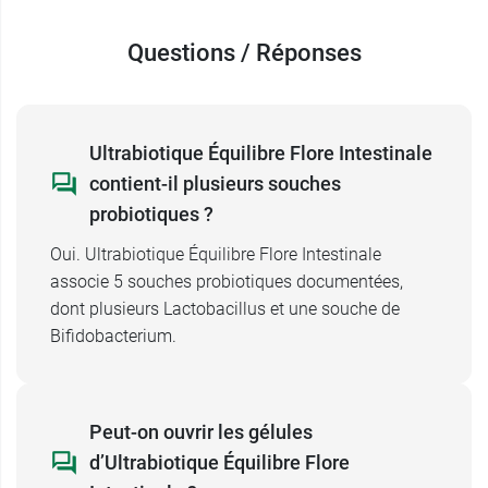
Conditionnement au choix :
Boîte de 10 gélules végétales - 10 jours.
Questions / Réponses
Boîte de 30 gélules végétales - 30 jours.
Boîte de 90 gélules végétales - 90 jours dont
1 mois offert.
Ultrabiotique Équilibre Flore Intestinale
Poids net :
contient-il plusieurs souches
1 gélule : 373 mg.
10 gélules : 3,7 g.
probiotiques ?
30 gélules : 11,2 g.
Oui. Ultrabiotique Équilibre Flore Intestinale
90 gélules : 33,5 g.
associe 5 souches probiotiques documentées,
Vitavea propose aussi, dans la même
dont plusieurs Lactobacillus et une souche de
gamme,
Ultrabiotique fibres poudre
.
Bifidobacterium.
Peut-on ouvrir les gélules
d’Ultrabiotique Équilibre Flore