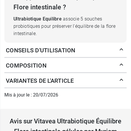
Flore intestinale ?
Ultrabiotique Equilibre
associe 5 souches
probiotiques pour préserver l'équilibre de la flore
intestinale.
5 souches probiotiques documentées
CONSEILS D'UTILISATION
Une
association complémentaire
des
meilleures souches de ferments lactiques.
COMPOSITION
Un haut dosage :
20 milliards
de
probiotiques.
VARIANTES DE L'ARTICLE
Des souches
scientifiquement
documentées
.
Mis à jour le : 20/07/2026
Des souches
gastro-résistantes
: elles
résistent à l'acidité gastrique et aux sels
biliaires. Elles arrivent ensuite vivantes dans
Avis sur Vitavea Ultrabiotique Équilibre
l'intestin.
Une
capacité d'adhésion
aux cellules