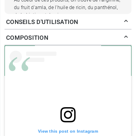
du fruit d'amla, de l'huile de ricin, du panthénol,
de la biotine et du ginseng.
CONSEILS D'UTILISATION
L'
arginine
est un acide aminé qui va aider à
renforcer le cheveu. Le fruit d'
amla
soutient la
COMPOSITION
croissance du cheveu et renforce sa structure.
L'
huile de ricin
est nourrissante, hydratante et va
aider à la pousse du cheveu. Le
panthénol
est
réparateur. La
biotine
renforce le follicule pileux.
Enfin, le
ginseng
contribue à favoriser la
croissance des cheveux.
Cosmétiques fabriqués en France.
Conditionnement au choix :
Trousse :
1 tube shampooing croissance Luxéol 200
View this post on Instagram
ml.