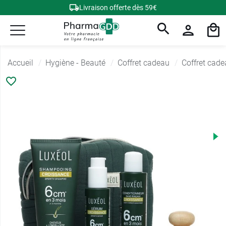
Livraison offerte dès 59€
Accueil
Hygiène - Beauté
Coffret cadeau
Coffret cad