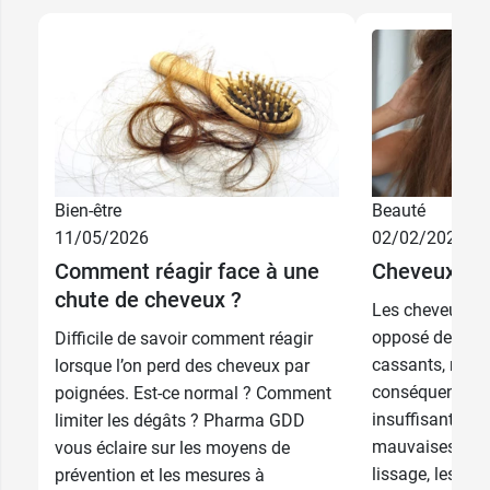
Bien-être
Beauté
11/05/2026
02/02/2026
Comment réagir face à une
Cheveux secs
chute de cheveux ?
Les cheveux sec
opposé des chev
Difficile de savoir comment réagir
cassants, rêches
lorsque l’on perd des cheveux par
conséquence d'
poignées. Est-ce normal ? Comment
insuffisante de
limiter les dégâts ? Pharma GDD
mauvaises hab
vous éclaire sur les moyens de
lissage, les sh
prévention et les mesures à