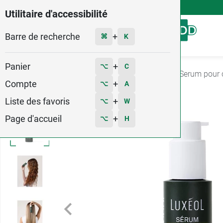
4,9
Voir les 58579 avis
Utilitaire d'accessibilité
Barre de recherche
Menu
+
⌘
K
Panier
+
⌥
C
Accueil
Hygiène - Beauté
Soins Cheveux
Serum pour 
Compte
+
⌥
A
Liste des favoris
+
⌥
W
Page d'accueil
+
⌥
H