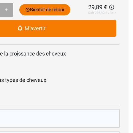
29,89 €
+
Bientôt de retour
Soit 298,90 € / litre
M'avertir
re la croissance des cheveux
s types de cheveux