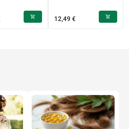
€
12,49 €