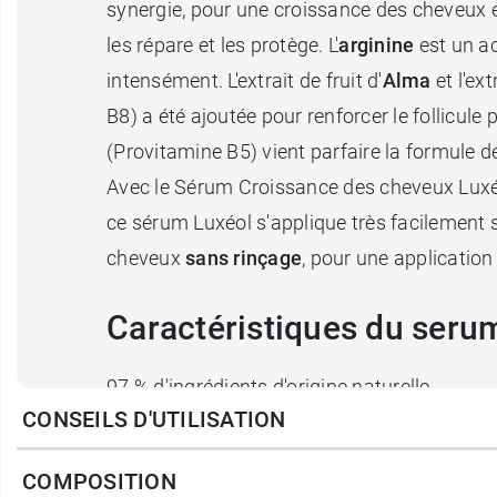
synergie, pour une croissance des cheveux ef
les répare et les protège. L'
arginine
est un ac
intensément. L'extrait de fruit d'
Alma
et l'ex
B8) a été ajoutée pour renforcer le follicule
(Provitamine B5) vient parfaire la formule de
Avec le Sérum Croissance des cheveux Luxéol,
ce sérum Luxéol s'applique très facilement s
cheveux
sans rinçage
, pour une application 
Caractéristiques du seru
97 % d'ingrédients d'origine naturelle
CONSEILS D'UTILISATION
Testé sous contrôle dermatologique
Formule cliniquement prouvée*
COMPOSITION
Lisse les frisotis.