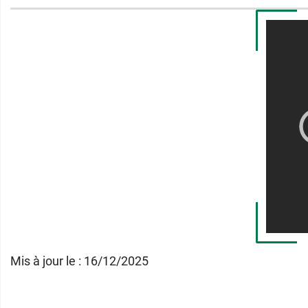
Sans silicone
Sans tensio-actifs sulfatés
*Résultat : Etude clinique contre placébo, 87 femmes, 6
Croissance Luxéol est composé du Shampooing Croissa
Le protocole Croissance Luxéol inclut not
Conditionnement :
Flacom pompe de 100 
Mis à jour le : 16/12/2025