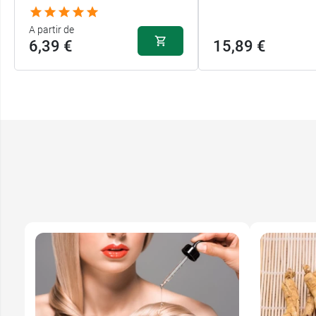
A partir de
6,39 €
15,89 €