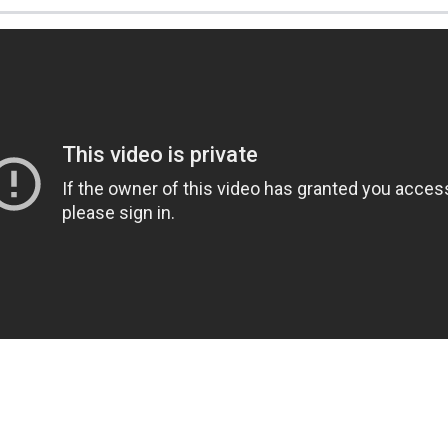
,01 cm de longueur après 3 mois d'utilisation du protocole Croissance 
nce, du Conditionneur Croissance sans rinçage et du Sérum Croissanc
amment le
shampooing Croissance Luxéol
.
ml