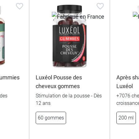
 gummies
Luxéol Pousse des
Après sh
cheveux gommes
Luxéol
 des
Stimulation de la pousse - Dès
+7076 che
12 ans
croissanc
60 gommes
200 ml