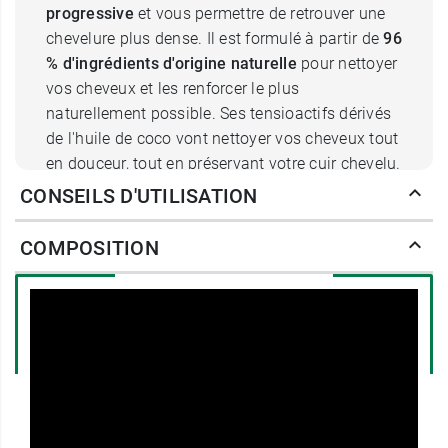
progressive
et vous permettre de retrouver une
chevelure plus dense. Il est formulé à partir de
96
% d'ingrédients d'origine naturelle
pour nettoyer
vos cheveux et les renforcer le plus
naturellement possible. Ses tensioactifs dérivés
de l'huile de coco vont nettoyer vos cheveux tout
en douceur, tout en préservant votre cuir chevelu.
Outre son
parfum subtil
et agréable, la mousse
CONSEILS D'UTILISATION
onctueuse de ce shampooing anti chute va
délivrer de la
biotine
(vitamine B8) et du
COMPOSITION
panthénol
(provitamine B5) qui vont agir en
synergie pour renforcer la kératine, protéine
structurelle du cheveu, et réparer la fibre
capillaire. Du
sel d'ADN
viendra également au
secours de vos cheveux en participant à la
réparation cellulaire et au processus de
régénération tissulaire. Le Shampooing
Antichute progressive Luxéol va aussi avoir