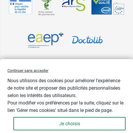
Pharma GDD adhère à la Fédération du e-commerce et de la vente à
Continuer sans accepter
distance (Fevad) et à sa charte qualité. La Fevad est membre du réseau
Nous utilisons des cookies pour améliorer l’expérience
européen Ecommerce Europe Trustmark.
de notre site et proposer des publicités personnalisées
Accessibilité
: partiellement conforme
selon les intérêts des utilisateurs.
Bientôt de retour
Pour modifier vos préférences par la suite, cliquez sur le
lien 'Gérer mes cookies' situé dans le pied de page.
Contenance : 200 ml
Je choisis
12,99 €
-
+
Soit 64,95 € / litre