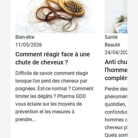
Bien-être
Santé
11/05/2026
Beauté
24/04/2025
Comment réagir face à une
Anti chute 
chute de cheveux ?
l'homme : q
Difficile de savoir comment réagir
compléments
lorsque l’on perd des cheveux par
poignées. Est-ce normal ? Comment
Perdre des che
limiter les dégâts ? Pharma GDD
phénomène qu’o
vous éclaire sur les moyens de
quotidien, ho
prévention et les mesures à
confondus. Cep
prendre...
hommes connai
cheveux plus i
Quels sont les