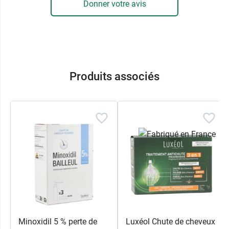
Donner votre avis
3761 cheveux sauvés de la phase de chute*
Sans silicone
Sans tensio-actifs sulfatés
Testé sous contrôle dermatologique
Formule cliniquement prouvée*
*Une étude clinique sur 57 volontaires présentant une chute
Produits associés
de cheveux progressive a montré, après 3 mois d'utilisation
du Shampooing Antichute progressive Luxéol 3 fois par
semaine, une diminution du nombre de cheveux en phase de
chute, soit une augmentation du nombre de cheveux sauvés
de la phase de chute de 3791 cheveux, ainsi qu'une
diminution de la chute de cheveux de 40%.
Luxéol propose également les
gummies Chute
de cheveux Luxéol
?
Conditionnement :
tube de 200 ml
Minoxidil 5 % perte de
Luxéol Chute de cheveux