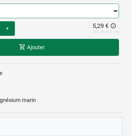
5,29 €
+
Soit 240,45 € / kg
Ajouter
te
gnésium marin