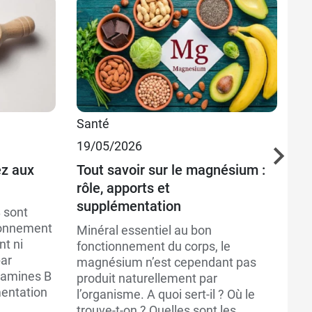
Santé
Sa
19/05/2026
Pr
16
ez aux
Tout savoir sur le magnésium :
rôle, apports et
Év
supplémentation
 sont
Le
ionnement
Minéral essentiel au bon
co
nt ni
fonctionnement du corps, le
do
par
magnésium n’est cependant pas
pe
itamines B
produit naturellement par
id
imentation
l’organisme. A quoi sert-il ? Où le
gr
trouve-t-on ? Quelles sont les