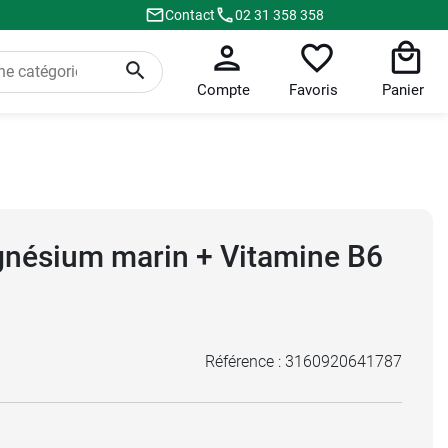
Contact
02 31 358 358
Compte
Favoris
Panier
nésium marin + Vitamine B6
Référence :
3160920641787