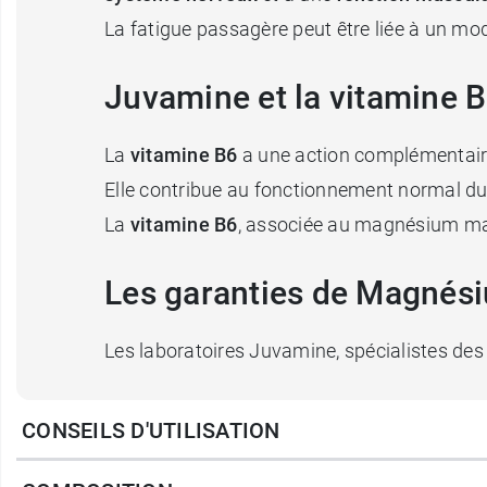
La fatigue passagère peut être liée à un mod
Juvamine et la vitamine 
La
vitamine B6
a une action complémentair
Elle contribue au fonctionnement normal du 
La
vitamine B6
, associée au magnésium marin
Les garanties de Magnés
Les laboratoires Juvamine, spécialistes des
Végan
, convient aux végétariens, aux végét
CONSEILS D'UTILISATION
Fabriqué en France
, en Lorraine