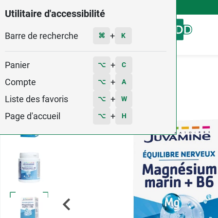
4,9
Voir les 58579 avis
Utilitaire d'accessibilité
Barre de recherche
Menu
+
⌘
K
Panier
+
⌥
C
Accueil
Santé
Magnésium
Compte
+
⌥
A
Liste des favoris
+
⌥
W
Page d'accueil
+
⌥
H