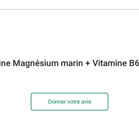
ou 120 comprimés.
2 et B1 Juvamine
est aussi disponible sur notre pharmac
ine Magnésium marin + Vitamine B
Donner votre avis