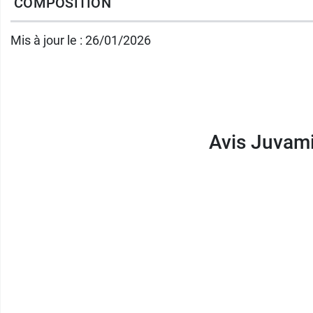
COMPOSITION
Engagement :
Pilulier et étui recyclable
Mis à jour le : 26/01/2026
Conditionnement au choix :
30 comprimés 
Le
Magnésium associé aux vitamines B6, B
Fabricant
Avis Juvam
Juva santé
8 rue Christophe Colomb
75008 Paris
France