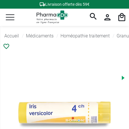
Livraison offerte dès 59€
Accueil
Médicaments
Homéopathie traitement
Granu