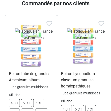
Commandés par nos clients
Boiron tube de granules
Boiron Lycopodium
Arsenicum album
clavatum granules
homéopathiques
Tube granules multidoses
Tube granules multidoses
Dilution
Dilution
4 CH
5 CH
7 CH
4 CH
5 CH
7 CH