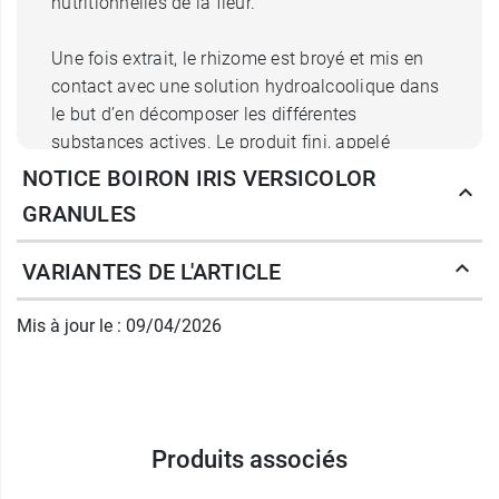
nutritionnelles de la fleur.
Une fois extrait, le rhizome est broyé et mis en
contact avec une solution hydroalcoolique dans
le but d’en décomposer les différentes
substances actives. Le produit fini, appelé
teinture mère, est ensuite dilué au centième dans
NOTICE BOIRON IRIS VERSICOLOR
un solvant, de l’eau purifiée, afin d’en réduire les
GRANULES
effets potentiellement toxiques. Plusieurs
épreuves sont obtenues en fonction du nombre
VARIANTES DE L'ARTICLE
de dilutions successivement réalisées. Le chiffre
accolé au terme CH de chaque dosage indique le
Mis à jour le : 09/04/2026
nombre de dilutions.
Posologie des granules Iris
versicolor
Produits associés
Chaque dilution d'Iris versicolor