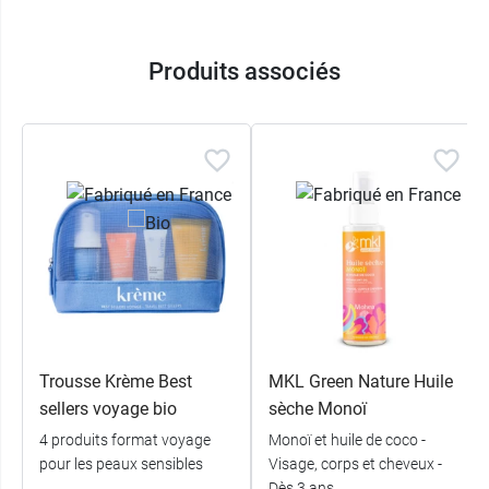
Avant de l'offrir, il vous suffira d'emballer tous
ces produits dans un joli papier cadeau et le tour
est joué !
Produits associés
Conditionnement :
Gel douche Monoï MKL
1 litre
Lait après soleil MKL
400 ml
Brume parfumée MKL 100 ml
Savon surgras Monoi MKL
100g
Fleur de douche offerte
Trousse Krème Best
MKL Green Nature Huile
sellers voyage bio
sèche Monoï
4 produits format voyage
Monoï et huile de coco -
pour les peaux sensibles
Visage, corps et cheveux -
Dès 3 ans