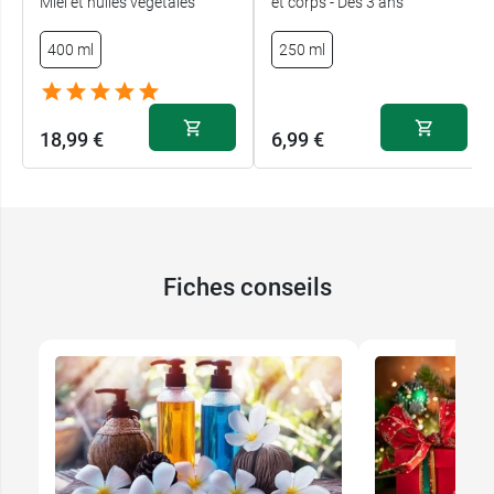
Miel et huiles végétales
et corps - Dès 3 ans
400 ml
250 ml
18,99 €
6,99 €
Fiches conseils