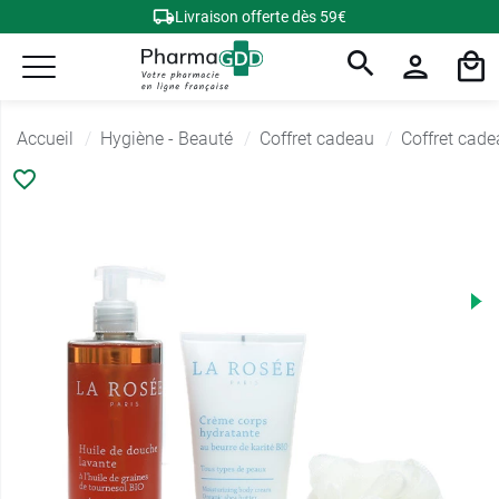
Livraison offerte dès 59€
Accueil
Hygiène - Beauté
Coffret cadeau
Coffret cad