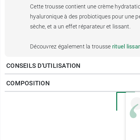
Cette trousse contient une crème hydratati
hyaluronique à des probiotiques pour une pe
sèche, et a un effet réparateur et lissant.
Découvrez également la trousse
rituel liss
CONSEILS D'UTILISATION
Contenu de la trousse :
1 flacon de Krème mousse nettoyante 2 en 
COMPOSITION
1 tube de Krème exfoliant éclat peau neuve 
1 tube de Krème crème hydratation intense 
1 tube de
Krème crème corps concentrée
5