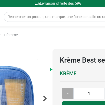
Livraison offerte dès 59€
eaux femme
Krème Best se
KRÈME
-