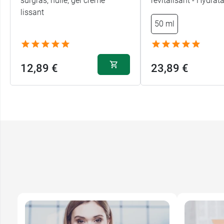
surgras, huile, gel crème
revitalisant - Hydrat
lissant
50 ml
12,89 €
23,89 €