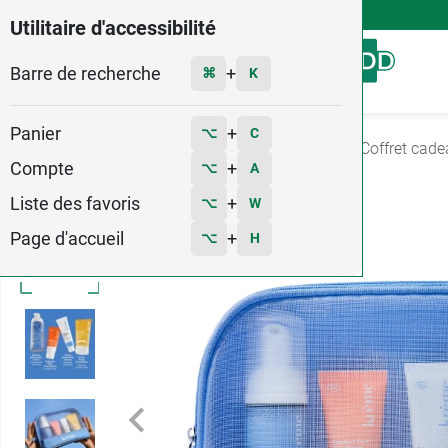
4,9
Voir les 58579 avis
Utilitaire d'accessibilité
Barre de recherche
Menu
+
⌘
K
Panier
+
⌥
C
Accueil
Hygiène - Beauté
Coffret cadeau
Coffret cad
Compte
+
⌥
A
Liste des favoris
+
⌥
W
Page d'accueil
+
⌥
H