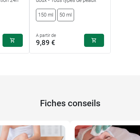
ation 24h
doux - Tous types de peaux
150 ml
50 ml
A partir de
9,89 €
Fiches conseils