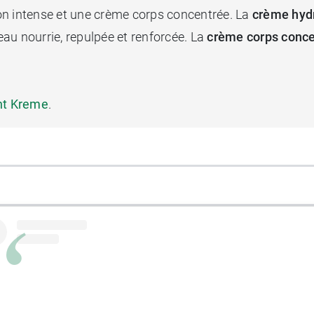
on intense et une crème corps concentrée. La
crème hydr
au nourrie, repulpée et renforcée. La
crème corps conc
ant Kreme
.
1 50 ml.
15 ml.
12 ml.
0 ml.